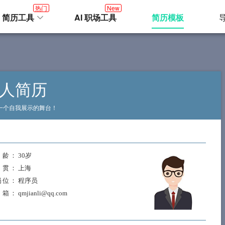
热门
New
I 简历工具
AI 职场工具
简历模板
人简历
一个自我展示的舞台！
龄
： 30岁
贯
： 上海
岗位
： 程序员
箱
： qmjianli@qq.com