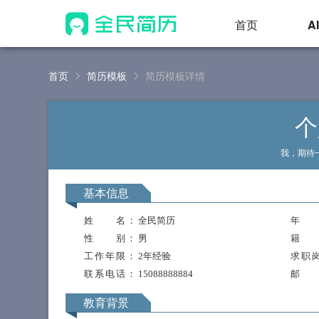
首页
A
首页
简历模板
简历模板详情
个
我，期待
基本信息
姓 名
： 全民简历
年 
性 别
： 男
籍 
工作年限
： 2年经验
求职
联系电话
： 15088888884
邮 
教育背景