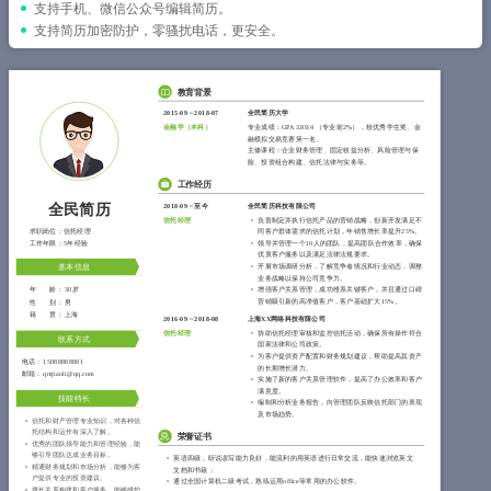
简历教程
支持手机、微信公众号编辑简历。
支持简历加密防护，零骚扰电话，更安全。
登录 / 注册
教育背景
2015-09
~
2018-07
全民简历大学
金融学（
本科
）
专业成绩：GPA 3.88/4 （专业前2%），校优秀学生奖、金
融模拟交易竞赛第一名。
主修课程：企业财务管理、固定收益分析、风险管理与保
险、投资组合构建、信托法律与实务等。
工作经历
全民简历
2018-09
~
至今
全民简历科技有限公司
信托经理
负责制定并执行信托产品的营销战略，创新开发满足不
求职岗位：
信托经理
同客户群体需求的信托计划，年销售增长率提升25%。
工作年限：
5年经验
领导并管理一个10人的团队，提高团队合作效率，确保
优质客户服务以及满足法律法规要求。
开展市场调研分析，了解竞争者情况和行业动态，调整
基本信息
业务战略以保持公司竞争力。
年 龄：
30岁
增强客户关系管理，成功维系关键客户，并且通过口碑
营销吸引新的高净值客户，客户基础扩大15%。
性 别：
男
籍 贯：
上海
2016-09
~
2018-08
上海XX网络科技有限公司
信托经理
协助信托经理审核和监控信托活动，确保所有操作符合
联系方式
国家法律和公司政策。
为客户提供资产配置和财务规划建议，帮助提高其资产
电话：
15088888881
的长期增长潜力。
邮箱：
qmjianli@qq.com
实施了新的客户关系管理软件，提高了办公效率和客户
满意度。
技能特长
编制和分析业务报告，向管理团队反映信托部门的表现
及市场趋势。
信托和财产管理专业知识，对各种信
托结构和运作有深入了解。
荣誉证书
优秀的团队领导能力和管理经验，能
够引导团队达成业务目标。
英语四级，听说读写能力良好，能流利的用英语进行日常交流，能快速浏览英文
精通财务规划和市场分析，能够为客
文档和书籍；
户提供专业的投资建议。
通过全国计算机二级考试，熟练运用office等常用的办公软件。
擅长关系构建和客户服务，能够维护