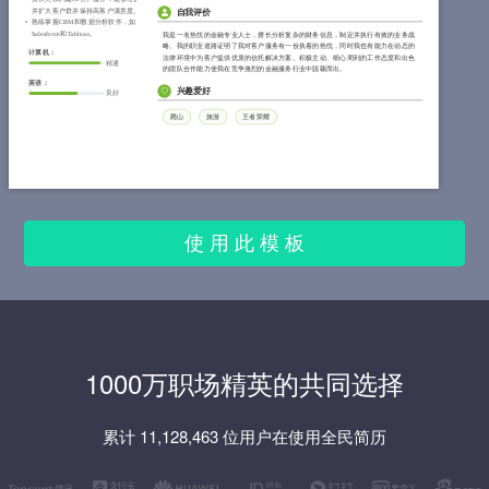
并扩大客户群并保持高客户满意度。
自我评价
熟练掌握CRM和数据分析软件，如
Salesforce和Tableau。
我是一名热忱的金融专业人士，擅长分析复杂的财务信息，制定并执行有效的业务战
略。我的职业道路证明了我对客户服务有一份执着的热忱，同时我也有能力在动态的
计算机：
法律环境中为客户提供优质的信托解决方案。积极主动、细心周到的工作态度和出色
精通
的团队合作能力使我在竞争激烈的金融服务行业中脱颖而出。
英语：
兴趣爱好
良好
爬山
旅游
王者荣耀
使 用 此 模 板
1000万职场精英的共同选择
累计 11,128,463 位用户在使用全民简历