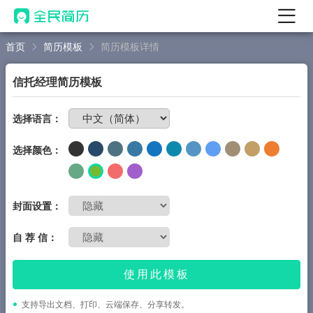
首页
简历模板
简历模板详情
首页
热门
AI 简历工具
信托经理简历模板
AI 生成简历
免费制作简历
选择语言：
AI 优化简历
选择颜色：
AI 翻译简历
AI 诊断简历
AI 模拟面试
封面设置：
面试自我介绍
自 荐 信：
New
AI 职场工具
使用此模板
简历模板
支持导出文档、打印、云端保存、分享转发。