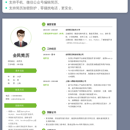
简历教程
支持手机、微信公众号编辑简历。
支持简历加密防护，零骚扰电话，更安全。
登录 / 注册
教育背景
2015-09
~
2018-07
全民简历技术大学
计算机科学与技术（
本科
）
主修课程：数据结构与算法、数据库系统、Java、操作系
统、计算机网络、软件工程、人工智能等。
主要技能：熟练掌握C/C++、Java、Python，了解前端开发
（HTML/CSS/JavaScript）。
工作经历
全民简历
2018-09
~
至今
全民简历科技有限公司
程序员
负责公司电商平台前端页面的开发与维护，使用React.js
求职岗位：
程序员
实现多模块组件化开发。
工作年限：
3年经验
参与移动端适配工作，优化页面加载速度和用户体验，
提升用户满意度。
与UI设计师密切合作，确保页面还原度和交互体验。
基本信息
负责部分小程序的开发，熟悉微信小程序框架及相关
年 龄：
28岁
API调用。
性 别：
男
2016-09
~
2018-08
上海XX网络科技有限公司
籍 贯：
上海
程序员
参与公司核心产品的全栈开发，负责后端API设计与实
现，提升系统稳定性和扩展性。
联系方式
独立完成用户管理模块的开发，实现登录、注册、权限
控制等功能，优化接口响应速度30%。
电话：
15088888886
使用MySQL进行数据库设计与优化，编写高效SQL语
邮箱：
qmjianli@qq.com
句，保障数据一致性和安全性。
参与前端页面开发，使用Vue.js进行界面交互设计，并
技能特长
与后端接口对接。
精通Java，熟悉Spring Boot、
荣誉证书
MySQL、Redis等主流开发技术。
掌握前端开发基础，能够使用
英语四级，听说读写能力良好，能流利的用英语进行日常交流，能快速浏览英文
HTML、CSS、JavaScript及Vue.js进
文档和书籍；
行页面开发。
通过全国计算机二级考试，熟练运用office等常用的办公软件。
熟悉Linux操作系统及常用命令，能
够进行基本的服务器部署与维护。