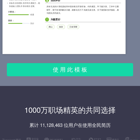
自我评价
具备良好的团队协作和沟通能力，能
快速融入团队并推动项目进展。
具有扎实的计算机基础和丰富的项目开发经验，代码规范，学习能力强。工作中注重
细节，善于发现和解决问题，能够在压力下高效完成任务。乐于接受新技术挑战，愿
计算机：
与团队共同成长。
精通
兴趣爱好
英语：
良好
爬山
旅游
王者荣耀
使 用 此 模 板
1000万职场精英的共同选择
累计 11,128,463 位用户在使用全民简历