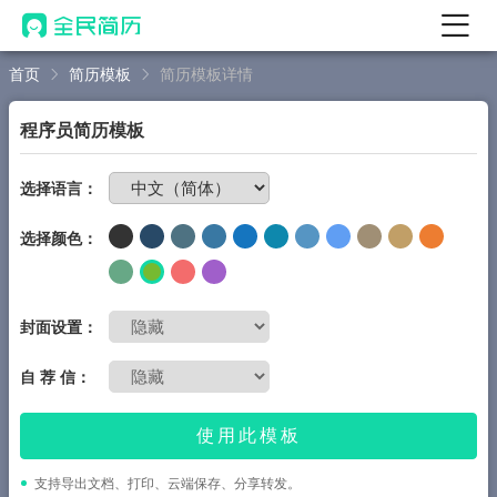
首页
简历模板
简历模板详情
首页
热门
AI 简历工具
程序员简历模板
AI 生成简历
免费制作简历
选择语言：
AI 优化简历
选择颜色：
AI 翻译简历
AI 诊断简历
AI 模拟面试
封面设置：
面试自我介绍
自 荐 信：
New
AI 职场工具
使用此模板
简历模板
支持导出文档、打印、云端保存、分享转发。