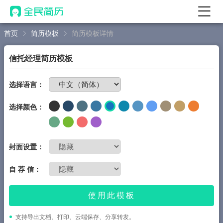
首页
简历模板
简历模板详情
首页
热门
AI 简历工具
信托经理简历模板
AI 生成简历
免费制作简历
选择语言：
AI 优化简历
选择颜色：
AI 翻译简历
AI 诊断简历
AI 模拟面试
封面设置：
面试自我介绍
自 荐 信：
New
AI 职场工具
使用此模板
简历模板
支持导出文档、打印、云端保存、分享转发。