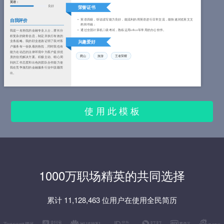
英语：
良好
荣誉证书
英语四级，听说读写能力良好，能流利的用英语进行日常交流，能快速浏览英文文
自我评价
档和书籍；
通过全国计算机二级考试，熟练运用office等常用的办公软件。
我是一名热忱的金融专业人士，擅长分
析复杂的财务信息，制定并执行有效的
业务战略。我的职业道路证明了我对客
兴趣爱好
户服务有一份执着的热忱，同时我也有
能力在动态的法律环境中为客户提供优
爬山
旅游
王者荣耀
质的信托解决方案。积极主动、细心周
到的工作态度和出色的团队合作能力使
我在竞争激烈的金融服务行业中脱颖而
出。
使 用 此 模 板
1000万职场精英的共同选择
累计 11,128,463 位用户在使用全民简历