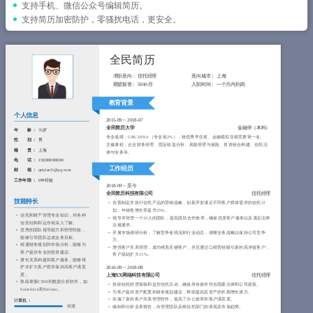
简历教程
支持手机、微信公众号编辑简历。
支持简历加密防护，零骚扰电话，更安全。
登录 / 注册
全民简历
求职意向：
信托经理
意向城市：
上海
期望薪资：
5000/月
入职时间：
一个月内到岗
教育背景
个人信息
2015-09
~
2018-07
全民简历大学
金融学（本科）
年 龄 ：
35岁
专业成绩：GPA 3.88/4 （专业前2%），校优秀学生奖、金融模拟交易竞赛第一名。
性 别 ：
男
主修课程：企业财务管理、固定收益分析、风险管理与保险、投资组合构建、信托法
籍 贯 ：
上海
律与实务等。
电 话 ：
15888888880
工作经历
邮 箱 ：
qmjianli@qq.com
工作年限 ：
6年经验
2018-09
~
至今
全民简历科技有限公司
信托经理
技能特长
负责制定并执行信托产品的营销战略，创新开发满足不同客户群体需求的信托计
划，年销售增长率提升25%。
信托和财产管理专业知识，对各种
领导并管理一个10人的团队，提高团队合作效率，确保优质客户服务以及满足法律
信托结构和运作有深入了解。
法规要求。
优秀的团队领导能力和管理经验，
开展市场调研分析，了解竞争者情况和行业动态，调整业务战略以保持公司竞争
能够引导团队达成业务目标。
力。
精通财务规划和市场分析，能够为
增强客户关系管理，成功维系关键客户，并且通过口碑营销吸引新的高净值客户，
客户提供专业的投资建议。
客户基础扩大15%。
擅长关系构建和客户服务，能够维
护并扩大客户群并保持高客户满意
2016-09
~
2018-08
度。
上海XX网络科技有限公司
信托经理
熟练掌握CRM和数据分析软件，如
协助信托经理审核和监控信托活动，确保所有操作符合国家法律和公司政策。
Salesforce和Tableau。
为客户提供资产配置和财务规划建议，帮助提高其资产的长期增长潜力。
实施了新的客户关系管理软件，提高了办公效率和客户满意度。
计算机：
精通
编制和分析业务报告，向管理团队反映信托部门的表现及市场趋势。