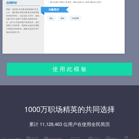
通过全国计算机二级考试，熟练运用office等常用的办公软件。
自我评价
我是一名具有6年文案策划经验的专业
兴趣爱好
人士，擅长通过创意文案提升品牌形象
和市场竞争力。在过去的工作中，我成
爬山
旅游
王者荣耀
功参与多个品牌广告项目的策划与执
行，善于从市场和用户角度出发，创作
有吸引力的内容。我具备出色的沟通能
力和团队协作精神，能够在高压环境下
保持高效率工作。
使 用 此 模 板
1000万职场精英的共同选择
累计 11,128,463 位用户在使用全民简历