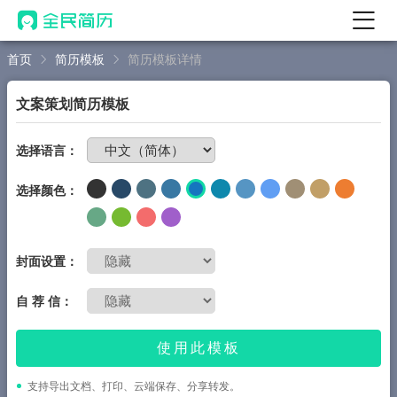
首页
简历模板
简历模板详情
首页
热门
AI 简历工具
文案策划简历模板
AI 生成简历
免费制作简历
选择语言：
AI 优化简历
选择颜色：
AI 翻译简历
AI 诊断简历
AI 模拟面试
封面设置：
面试自我介绍
自 荐 信：
New
AI 职场工具
使用此模板
简历模板
支持导出文档、打印、云端保存、分享转发。