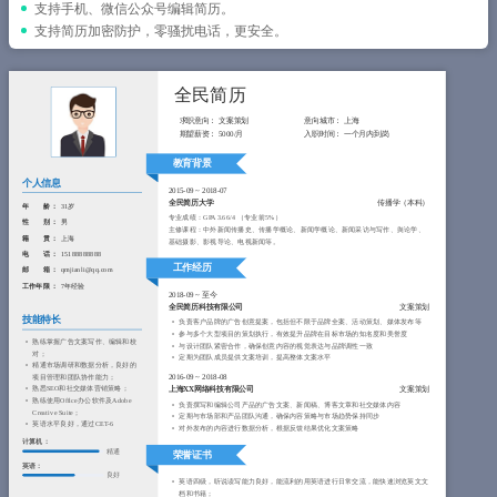
简历教程
支持手机、微信公众号编辑简历。
支持简历加密防护，零骚扰电话，更安全。
登录 / 注册
全民简历
求职意向：
文案策划
意向城市：
上海
期望薪资：
5000/月
入职时间：
一个月内到岗
教育背景
个人信息
2015-09
~
2018-07
全民简历大学
传播学（本科）
年 龄 ：
31岁
专业成绩：GPA 3.66/4 （专业前5%）
性 别 ：
男
主修课程：中外新闻传播史、传播学概论、新闻学概论、新闻采访与写作、舆论学、
籍 贯 ：
上海
基础摄影、影视导论、电视新闻等。
电 话 ：
15188888888
工作经历
邮 箱 ：
qmjianli@qq.com
工作年限 ：
7年经验
2018-09
~
至今
全民简历科技有限公司
文案策划
技能特长
负责客户品牌的广告创意提案，包括但不限于品牌全案、活动策划、媒体发布等
参与多个大型项目的策划执行，有效提升品牌在目标市场的知名度和美誉度
熟练掌握广告文案写作、编辑和校
与设计团队紧密合作，确保创意内容的视觉表达与品牌调性一致
对；
定期为团队成员提供文案培训，提高整体文案水平
精通市场调研和数据分析，良好的
项目管理和团队协作能力；
2016-09
~
2018-08
熟悉SEO和社交媒体营销策略；
上海XX网络科技有限公司
文案策划
熟练使用Office办公软件及Adobe 
负责撰写和编辑公司产品的广告文案、新闻稿、博客文章和社交媒体内容
Creative Suite；
定期与市场部和产品团队沟通，确保内容策略与市场趋势保持同步
英语水平良好，通过CET-6
对外发布的内容进行数据分析，根据反馈结果优化文案策略
计算机：
精通
荣誉证书
英语：
良好
英语四级，听说读写能力良好，能流利的用英语进行日常交流，能快速浏览英文文
档和书籍；