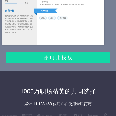
英语：
档和书籍；
良好
通过全国计算机二级考试，熟练运用office等常用的办公软件。
自我评价
兴趣爱好
我对游戏产业有深厚的兴趣和理解，能
爬山
旅游
王者荣耀
够快速适应不断变化的市场环境。我善
于运用数据分析来优化运营策略，并且
能够通过创新的内容和活动策划，提升
玩家的游戏体验。期待能够将我的专业
技能和激情应用到新的工作中，为公司
创造更大的价值。
使 用 此 模 板
1000万职场精英的共同选择
累计 11,128,463 位用户在使用全民简历