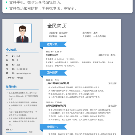
简历教程
支持手机、微信公众号编辑简历。
支持简历加密防护，零骚扰电话，更安全。
登录 / 注册
全民简历
求职意向：
游戏运营
意向城市：
上海
期望薪资：
5000/月
入职时间：
一个月内到岗
教育背景
个人信息
2015-09
~
2018-07
全民简历大学
新闻与传播（本科）
年 龄 ：
31岁
专业成绩：GPA 3.56/4 （专业前6%）
性 别 ：
男
主修课程：中外新闻传播史、传播学概论、新闻学概论、新闻采访与写作、舆论学、
籍 贯 ：
上海
基础摄影、影视导论、电视新闻等。
电 话 ：
15488888882
工作经历
邮 箱 ：
qmjianli@qq.com
工作年限 ：
2年经验
2018-09
~
至今
上海XX网络科技有限公司
游戏运营
技能特长
参与游戏内活动的策划和执行，跟踪活动效果并撰写分析报告。
支持团队进行市场调研，收集竞品信息，为运营策略提供数据支持。
熟练使用数据分析工具，如Google 
协助处理玩家反馈，提供解决方案，改善玩家服务流程。
Analytics和Excel，进行数据挖掘和
设计用户反馈收集机制，及时调整运营策略，以满足用户需求。
分析。
具备良好的项目管理能力，能够有
2016-09
~
2018-08
效协调团队资源，按时完成项目目
全民简历科技有限公司
游戏运营
标。
负责日常游戏内容的更新与运营活动的策划实施，提升用户活跃度和留存率。
精通社交媒体管理和内容营销，了
分析游戏数据，通过对用户行为的深入理解，优化游戏体验和增加用户粘性。
解各大平台运作机制。
管理社区，包括论坛和社交媒体渠道，与玩家建立良好的沟通和互动。
具有较强的沟通能力和团队协作精
协同市场部门，策划线上线下活动，提高品牌知名度和用户覆盖面。
神，能够在多元化团队中发挥作
用。
荣誉证书
计算机：
精通
英语四级，听说读写能力良好，能流利的用英语进行日常交流，能快速浏览英文文