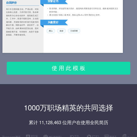
荣誉证书
自我评价
英语四级，听说读写能力良好，能流利的用英语进行日常交流，能快速浏览英文文
我工作态度积极主动、严谨认真，对待
档和书籍；
任务细心负责，力求尽善尽美。熟练掌
通过全国计算机二级考试，熟练运用office等常用的办公软件。
握各类办公自动化软件，能高效完成工
作。工作中，我善于观察思考，主动挖
掘问题，凭借较强的分析能力迅速找到
兴趣爱好
解决方案。我勤奋好学、踏实肯干，动
手能力强，始终秉持高度责任感。面对
爬山
旅游
王者荣耀
困难坚毅不拔、吃苦耐劳，热衷于迎接
新挑战，不断突破自我。
使 用 此 模 板
1000万职场精英的共同选择
累计 11,128,463 位用户在使用全民简历