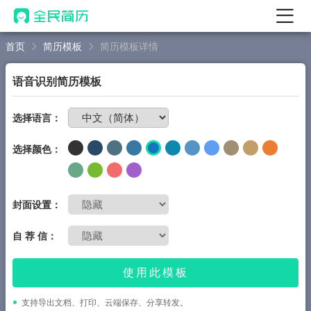
首页
简历模板
简历模板详情
首页
热门
AI 简历工具
语音识别简历模板
AI 生成简历
免费制作简历
选择语言：
AI 优化简历
选择颜色：
AI 翻译简历
AI 诊断简历
AI 模拟面试
封面设置：
面试自我介绍
自 荐 信：
New
AI 职场工具
使用此模板
简历模板
支持导出文档、打印、云端保存、分享转发。