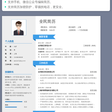
简历教程
支持手机、微信公众号编辑简历。
支持简历加密防护，零骚扰电话，更安全。
登录 / 注册
全民简历
求职意向：
语音识别
意向城市：
上海
期望薪资：
5000/月
入职时间：
一个月内到岗
教育背景
个人信息
2012-09
~
2016-07
全民简历师范大学
工商管理（本科）
年 龄 ：
29岁
专业成绩：
GPA 3.66/4 （专业前5%）
性 别 ：
男
主修课程：
基础会计学、货币银行学、统计学、经济法概论、财务会计学、管理学原
籍 贯 ：
上海
理、组织行为学、市场营销学、国际贸易理论、国际贸易实务、人力资源开发与管
理、财务管理学、企业经营战略概论、质量管理学、西方经济学等等。
电 话 ：
15088888888
邮 箱 ：
qmjianli@qq.com
工作经历
工作年限 ：
5年经验
2018-09
~
至今
技能特长
全民简历科技有限公司
语音识别
拥负责本部的行政人事管理和日常事务，协助总监搞好各部门之间的综合协调。
语言能力：
大学英语6级证书，荣获全
负责日常行政事务管理，包括文件归档、办公用品采购与分发，确保办公环境整洁
国大学生英语竞赛一等奖，能够熟练的
有序。
进行交流、读写。
负责公司日常行政事务统筹，涵盖文件收发归档、办公设备维护及办公环境优化。
计算机：
计算机二级证书，熟练操作
windows平台上的各类应用软件，如
2016-09
~
2018-08
Word、Excel。
上海斧掌网络科技有限公司
语音识别
团队能力：
具有丰富的团队组建与扩充
热情接待来访宾客，合理安排接待流程，协调相关部门对接，展现公司良好形象;
经验和项目管理与协调经验。
负责公司总部的来访客户接待工作，负责引导和介绍公司的分布情况；
负责中心的行政事务，公司班车管理、负责建立员工归属感及前台管理；
计算机：
精通
严格管理办公用品，做好采购计划、库存盘点与发放登记，有效控制成本；
督导公司各项行政、人事制度、员工福利、生日以及公司各种宴会活动的执行；
英语：
负责招聘工作，制定公司的人力资源发展计划，确保人才梯队发展和人才储备；
良好