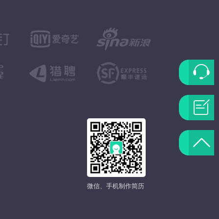
联
系
问
客
题
返
服
反
回
馈
微信、手机制作简历
顶
部