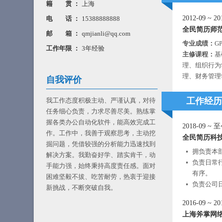
籍 贯 ：
上海
2012-09
~
20
电 话 ：
15388888888
全民简历师
邮 箱 ：
qmjianli@qq.com
专业成绩：
G
工作年限 ：
3年经验
主修课程：
基
理、组织行为
理、财务管理
自我评价
工作经历
我工作态度积极主动、严谨认真，对待
任务细心负责，力求尽善尽美。熟练掌
握各类办公自动化软件，能高效完成工
2018-09
~
至
作。工作中，我善于观察思考，主动挖
全民简历科
掘问题，凭借较强的分析能力迅速找到
拥负责本
解决方案。我勤奋好学、踏实肯干，动
负责日常
手能力强，始终秉持高度责任感。面对
有序。
困难坚毅不拔、吃苦耐劳，热衷于迎接
负责公司
新挑战，不断突破自我。
2016-09
~
20
上海斧掌网