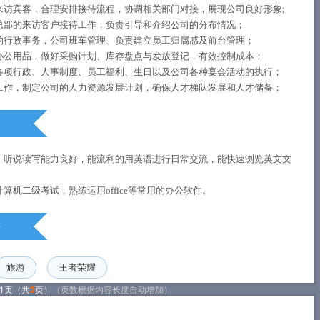
来访宾客，合理安排接待流程，协调相关部门对接，展现公司良好形象;
总部的来访客户接待工作，负责引导和介绍公司的分布情况；
的行政事务，公司班车管理、负责建立员工归属感及前台管理；
办公用品，做好采购计划、库存盘点与发放登记，有效控制成本；
各项行政、人事制度、员工福利、生日以及公司各种宴会活动的执行；
工作，制定公司的人力资源发展计划，确保人才梯队发展和人才储备；
，听说读写能力良好，能流利的用英语进行日常交流，能快速浏览英文文
；
算机二级考试，熟练运用office等常用的办公软件。
旅游
王者荣耀
1页（共
2
页）
（页数根据内容长度自动增加）