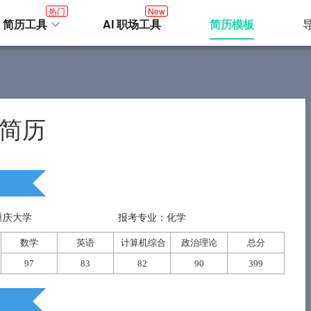
热门
New
I 简历工具
AI 职场工具
简历模板
简历
重庆大学
报考专业：化学
数学
英语
计算机综合
政治理论
总分
97
83
82
90
399