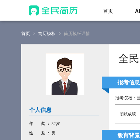
首页
A
首页
简历模板
简历模板详情
全民
报考信息
报考院校：
个人信息
初试成绩
年 龄 ：
32岁
性 别 ：
男
教育背景