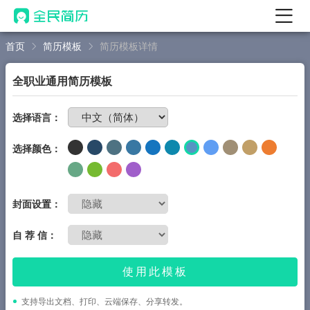
首页
简历模板
简历模板详情
首页
热门
AI 简历工具
全职业通用简历模板
AI 生成简历
免费制作简历
选择语言：
AI 优化简历
选择颜色：
AI 翻译简历
AI 诊断简历
AI 模拟面试
封面设置：
面试自我介绍
自 荐 信：
New
AI 职场工具
使用此模板
简历模板
支持导出文档、打印、云端保存、分享转发。