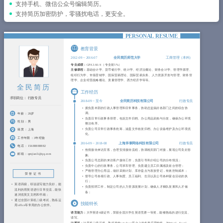
简历教程
支持手机、微信公众号编辑简历。
支持简历加密防护，零骚扰电话，更安全。
登录 / 注册
PERSONAL RESUME
教育背景
2012-09
~
2016-07
全民简历师范大学
工商管理（本科）
专业成绩：
GPA 3.66/4 （专业前5%）
主修课程：
基础会计学、货币银行学、统计学、经济法概论、财务会计学、管理学原理、
组织行为学、市场营销学、国际贸易理论、国际贸易实务、人力资源开发与管理、财务管
理学、企业经营战略概论、质量管理学、西方经济学等等。
全民简历
工作经历
求职岗位：
行政专员
2018-09
~
至今
全民简历科技有限公司
行政专员
拥负责本部的行政人事管理和日常事务，协助总监搞好各部门之间的综合协
调。
年龄 ：
28岁
负责日常行政事务管理，包括文件归档、办公用品采购与分发，确保办公环境
性别 ：
男
整洁有序。
负责公司日常行政事务统筹，涵盖文件收发归档、办公设备维护及办公环境优
籍贯 ：
上海
化。
工作年限 ：
3年经验
2016-09
~
2018-08
上海斧掌网络科技有限公司
行政专员
电话 ：
15688888882
热情接待来访宾客，合理安排接待流程，协调相关部门对接，展现公司良好形
邮箱 ：
qmjianli@qq.com
象;
负责公司总部的来访客户接待工作，负责引导和介绍公司的分布情况；
负责中心的行政事务，公司班车管理、负责建立员工归属感及前台管理；
严格管理办公用品，做好采购计划、库存盘点与发放登记，有效控制成本；
荣誉证书
督导公司各项行政、人事制度、员工福利、生日以及公司各种宴会活动的执
行；
英语四级，听说读写能力良好，能
负责招聘工作，制定公司的人力资源发展计划，确保人才梯队发展和人才储
流利的用英语进行日常交流，能快
备；
速浏览英文文档和书籍；
通过全国计算机二级考试，熟练运
技能特长
用office等常用的办公软件。
语言能力：
大学英语6级证书，荣获全国大学生英语竞赛一等奖，能够熟练的进行交流、
读写。
计算机：
计算机二级证书，熟练操作windows平台上的各类应用软件，如Word、Excel。