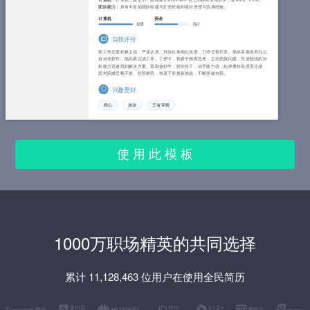
团队能力：
具有丰富的团队组建与扩充经验和项目管理与协调经验。
计算机
英语
精通
良好
自我评价
我工作态度积极主动、严谨认真，对待任务细心负责，力求尽善尽美。熟练掌握各类办公
自动化软件，能高效完成工作。工作中，我善于观察思考，主动挖掘问题，凭借较强的分
析能力迅速找到解决方案。我勤奋好学、踏实肯干，动手能力强，始终秉持高度责任感。
面对困难坚毅不拔、吃苦耐劳，热衷于迎接新挑战，不断突破自我。
兴趣爱好
爬山
旅游
王者荣耀
使 用 此 模 板
1000万职场精英的共同选择
累计 11,128,463 位用户在使用全民简历