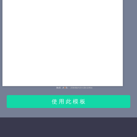
第2页（共
2
页）
（页数根据内容长度自动增加）
使 用 此 模 板