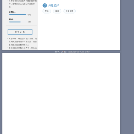
具有较强的沟通能力和团队协作精
神，能够在多元化团队中发挥作
兴趣爱好
用。
爬山
旅游
王者荣耀
计算机：
精通
英语：
良好
荣誉证书
英语四级，听说读写能力良好，能
流利的用英语进行日常交流，能快
速浏览英文文档和书籍；
通过全国计算机二级考试，熟练运
用office等常用的办公软件。
第1页（共
2
页）
（页数根据内容长度自动增加）