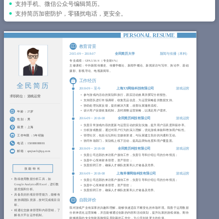
简历教程
支持手机、微信公众号编辑简历。
支持简历加密防护，零骚扰电话，更安全。
登录 / 注册
PERSONAL RESUME
教育背景
2015-09
~
2018-07
全民简历大学
新闻与传播（本科）
专业成绩：GPA 3.56/4 （专业前6%）
主修课程：中外新闻传播史、传播学概论、新闻学概论、新闻采访与写作、舆论学、基础
摄影、影视导论、电视新闻等。
工作经历
全民简历
2018-09
~
至今
上海XX网络科技有限公司
游戏运营
参与游戏内活动的策划和执行，跟踪活动效果并撰写分析报告。
求职岗位：
游戏运营
支持团队进行市场调研，收集竞品信息，为运营策略提供数据支持。
协助处理玩家反馈，提供解决方案，改善玩家服务流程。
设计用户反馈收集机制，及时调整运营策略，以满足用户需求。
年龄 ：
27岁
2016-09
~
2018-08
全民简历科技有限公司
游戏运营
性别 ：
男
负责日常游戏内容的更新与运营活动的策划实施，提升用户活跃度和留存率。
籍贯 ：
上海
分析游戏数据，通过对用户行为的深入理解，优化游戏体验和增加用户粘性。
工作年限 ：
5年经验
管理社区，包括论坛和社交媒体渠道，与玩家建立良好的沟通和互动。
协同市场部门，策划线上线下活动，提高品牌知名度和用户覆盖面。
电话 ：
15888888881
2018-09
~
2018-08
全民简历科技有限公司
游戏运营
邮箱 ：
qmjianli@qq.com
负责公司总部的来访客户接待工作，负责引导和介绍公司的分布情况；
负责中心简单财务管理，资产管控；
负责招聘工作，确保人才梯队发展和人才储备及培养。
技能特长
2016-09
~
2018-08
上海斧掌网络科技有限公司
游戏运营
熟练使用数据分析工具，如
负责公司总部的来访客户接待工作，负责引导和介绍公司的分布情况；
Google Analytics和Excel，进行数
负责中心简单财务管理，资产管控；
据挖掘和分析。
负责招聘工作，确保人才梯队发展和人才储备及培养。
具备良好的项目管理能力，能够有
效协调团队资源，按时完成项目目
自我评价
标。
我对游戏产业有深厚的兴趣和理解，能够快速适应不断变化的市场环境。我善于运用数据
精通社交媒体管理和内容营销，了
分析来优化运营策略，并且能够通过创新的内容和活动策划，提升玩家的游戏体验。期待
解各大平台运作机制。
能够将我的专业技能和激情应用到新的工作中，为公司创造更大的价值。