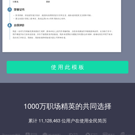
计算机
英语
荣誉证书
英语四级，听说读写能力良好，能流利的用英语进行日常交流，能快速浏览英文文档和书籍；
通过全国计算机二级考试，熟练运用office等常用的办公软件。
自我评价
我是一名对汽车维修充满热情的工程师，拥有6年以上的汽车维修经验，涉及传统燃油车和新能源电动车。在实际工作中，
我不断提升自己的专业技能，并乐于接受新技术的挑战。我具有优秀的沟通能力和团队合作精神，能够在高压环境下保持
良好的工作状态。我相信，我的技能和经验能为贵公司带来价值。
使 用 此 模 板
1000万职场精英的共同选择
累计 11,128,463 位用户在使用全民简历