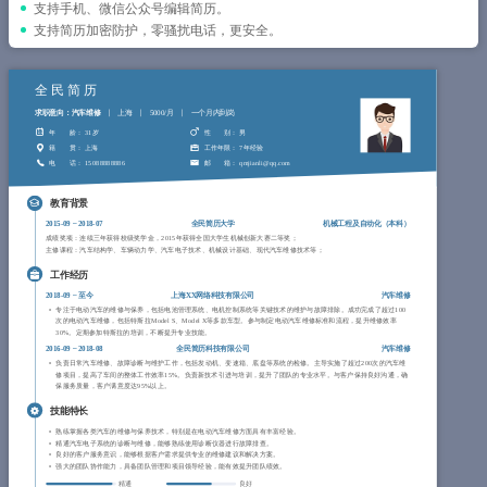
简历教程
支持手机、微信公众号编辑简历。
支持简历加密防护，零骚扰电话，更安全。
登录 / 注册
全民简历
求职意向：汽车维修
上海
5000/月
一个月内到岗
年 龄
： 31岁
性 别
： 男
籍 贯
： 上海
工作年限
： 7年经验
电 话
： 15088888886
邮 箱
： qmjianli@qq.com
教育背景
2015-09
~
2018-07
全民简历大学
机械工程及自动化（
本科
）
成绩奖项：连续三年获得校级奖学金，2015年获得全国大学生机械创新大赛二等奖；
主修课程：汽车结构学、车辆动力学、汽车电子技术、机械设计基础、现代汽车维修技术等；
工作经历
2018-09
~
至今
上海XX网络科技有限公司
汽车维修
专注于电动汽车的维修与保养，包括电池管理系统、电机控制系统等关键技术的维护与故障排除。成功完成了超过100
次的电动汽车维修，包括特斯拉Model S、Model X等多款车型。参与制定电动汽车维修标准和流程，提升维修效率
30%。定期参加特斯拉的培训，不断提升专业技能。
2016-09
~
2018-08
全民简历科技有限公司
汽车维修
负责日常汽车维修、故障诊断与维护工作，包括发动机、变速箱、底盘等系统的检修。主导实施了超过200次的汽车维
修项目，提高了车间的整体工作效率15%。负责新技术引进与培训，提升了团队的专业水平。与客户保持良好沟通，确
保服务质量，客户满意度达95%以上。
技能特长
熟练掌握各类汽车的维修与保养技术，特别是在电动汽车维修方面具有丰富经验。
精通汽车电子系统的诊断与维修，能够熟练使用诊断仪器进行故障排查。
良好的客户服务意识，能够根据客户需求提供专业的维修建议和解决方案。
强大的团队协作能力，具备团队管理和项目领导经验，能有效提升团队绩效。
精通
良好