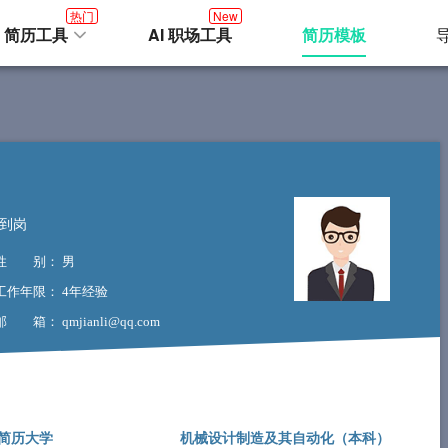
热门
New
I 简历工具
AI 职场工具
简历模板
到岗
性 别
： 男
工作年限
： 4年经验
邮 箱
： qmjianli@qq.com
简历大学
机械设计制造及其自动化（
本科
）