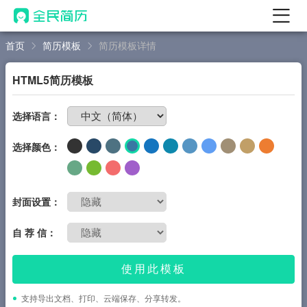
首页
简历模板
简历模板详情
首页
热门
AI 简历工具
HTML5简历模板
AI 生成简历
免费制作简历
选择语言：
AI 优化简历
选择颜色：
AI 翻译简历
AI 诊断简历
AI 模拟面试
封面设置：
面试自我介绍
自 荐 信：
New
AI 职场工具
使用此模板
简历模板
支持导出文档、打印、云端保存、分享转发。