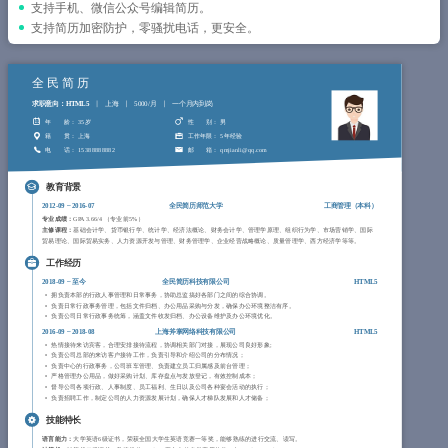
简历教程
支持手机、微信公众号编辑简历。
支持简历加密防护，零骚扰电话，更安全。
登录 / 注册
全民简历
求职意向：HTML5
上海
5000/月
一个月内到岗
年 龄
： 35岁
性 别
： 男
籍 贯
： 上海
工作年限
： 5年经验
电 话
： 15388888882
邮 箱
： qmjianli@qq.com
教育背景
2012-09
~
2016-07
全民简历师范大学
工商管理（
本科
）
专业成绩：
GPA 3.66/4 （专业前5%）
主修课程：
基础会计学、货币银行学、统计学、经济法概论、财务会计学、管理学原理、组织行为学、市场营销学、国际
贸易理论、国际贸易实务、人力资源开发与管理、财务管理学、企业经营战略概论、质量管理学、西方经济学等等。
工作经历
2018-09
~
至今
全民简历科技有限公司
HTML5
拥负责本部的行政人事管理和日常事务，协助总监搞好各部门之间的综合协调。
负责日常行政事务管理，包括文件归档、办公用品采购与分发，确保办公环境整洁有序。
负责公司日常行政事务统筹，涵盖文件收发归档、办公设备维护及办公环境优化。
2016-09
~
2018-08
上海斧掌网络科技有限公司
HTML5
热情接待来访宾客，合理安排接待流程，协调相关部门对接，展现公司良好形象;
负责公司总部的来访客户接待工作，负责引导和介绍公司的分布情况；
负责中心的行政事务，公司班车管理、负责建立员工归属感及前台管理；
严格管理办公用品，做好采购计划、库存盘点与发放登记，有效控制成本；
督导公司各项行政、人事制度、员工福利、生日以及公司各种宴会活动的执行；
负责招聘工作，制定公司的人力资源发展计划，确保人才梯队发展和人才储备；
技能特长
语言能力：
大学英语6级证书，荣获全国大学生英语竞赛一等奖，能够熟练的进行交流、读写。