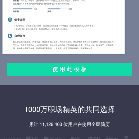
计算机：
计算机二级证书，熟练操作windows平台上的各类应用软件，如Word、Excel。
团队能力：
具有丰富的团队组建与扩充经验和项目管理与协调经验。
精通
良好
计算机
英语
荣誉证书
英语四级，听说读写能力良好，能流利的用英语进行日常交流，能快速浏览英文文档和书籍；
通过全国计算机二级考试，熟练运用office等常用的办公软件。
自我评价
我工作态度积极主动、严谨认真，对待任务细心负责，力求尽善尽美。熟练掌握各类办公自动化软件，能高效完成工作。
工作中，我善于观察思考，主动挖掘问题，凭借较强的分析能力迅速找到解决方案。我勤奋好学、踏实肯干，动手能力
强，始终秉持高度责任感。面对困难坚毅不拔、吃苦耐劳，热衷于迎接新挑战，不断突破自我。
使 用 此 模 板
1000万职场精英的共同选择
累计 11,128,463 位用户在使用全民简历