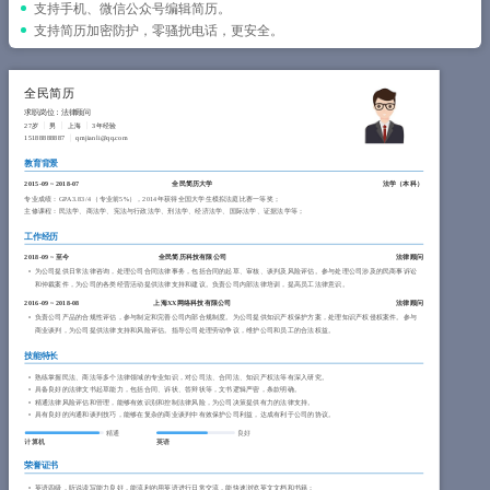
简历教程
支持手机、微信公众号编辑简历。
支持简历加密防护，零骚扰电话，更安全。
登录 / 注册
全民简历
求职岗位：法律顾问
27岁
男
上海
3年经验
15188888887
qmjianli@qq.com
教育背景
2015-09
~
2018-07
全民简历大学
法学（
本科
）
专业成绩：GPA 3.83/4 （专业前5%），2014年获得全国大学生模拟法庭比赛一等奖；
主修课程：民法学、商法学、宪法与行政法学、刑法学、经济法学、国际法学、证据法学等；
工作经历
2018-09
~
至今
全民简历科技有限公司
法律顾问
为公司提供日常法律咨询，处理公司合同法律事务，包括合同的起草、审核、谈判及风险评估。参与处理公司涉及的民商事诉讼
和仲裁案件，为公司的各类经营活动提供法律支持和建议。负责公司内部法律培训，提高员工法律意识。
2016-09
~
2018-08
上海XX网络科技有限公司
法律顾问
负责公司产品的合规性评估，参与制定和完善公司内部合规制度。为公司提供知识产权保护方案，处理知识产权侵权案件。参与
商业谈判，为公司提供法律支持和风险评估。指导公司处理劳动争议，维护公司和员工的合法权益。
技能特长
熟练掌握民法、商法等多个法律领域的专业知识，对公司法、合同法、知识产权法等有深入研究。
具备良好的法律文书起草能力，包括合同、诉状、答辩状等，文书逻辑严密，条款明确。
精通法律风险评估和管理，能够有效识别和控制法律风险，为公司决策提供有力的法律支持。
具有良好的沟通和谈判技巧，能够在复杂的商业谈判中有效保护公司利益，达成有利于公司的协议。
精通
良好
计算机
英语
荣誉证书
英语四级，听说读写能力良好，能流利的用英语进行日常交流，能快速浏览英文文档和书籍；