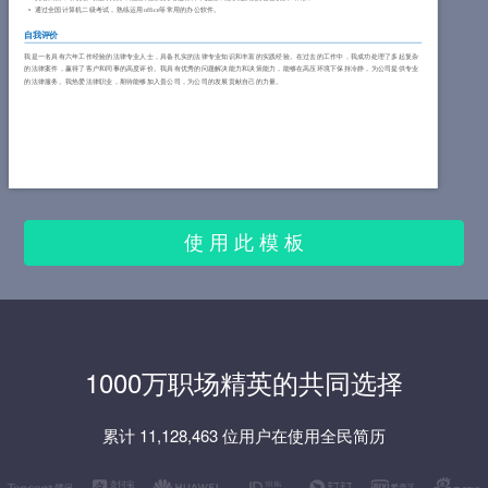
通过全国计算机二级考试，熟练运用office等常用的办公软件。
自我评价
我是一名具有六年工作经验的法律专业人士，具备扎实的法律专业知识和丰富的实践经验。在过去的工作中，我成功处理了多起复杂
的法律案件，赢得了客户和同事的高度评价。我具有优秀的问题解决能力和决策能力，能够在高压环境下保持冷静，为公司提供专业
的法律服务。我热爱法律职业，期待能够加入贵公司，为公司的发展贡献自己的力量。
使 用 此 模 板
1000万职场精英的共同选择
累计 11,128,463 位用户在使用全民简历