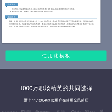
荣誉证书
英语四级，听说读写能力良好，能流利的用英语进行日常交流，能快速浏览英文文档和书籍；
通过全国计算机二级考试，熟练运用office等常用的办公软件。
自我评价
我是一名具有丰富教务工作经验的专业人士。在过去的几年中，我在教育管理领域积累了宝贵的实践经验，熟悉学校的教学
管理流程和策略。我具备较强的组织协调能力、数据分析能力和信息技术应用能力，能够高效地解决教务管理过程中遇到的
问题。我对教育行业充满热情，希望能够在未来的工作中，继续为提高教育质量和效率做出贡献。
使 用 此 模 板
1000万职场精英的共同选择
累计 11,128,463 位用户在使用全民简历