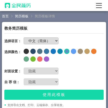
首页
简历模板
简历模板详情
首页
热门
AI 简历工具
教务简历模板
AI 生成简历
免费制作简历
选择语言：
AI 优化简历
选择颜色：
AI 翻译简历
AI 诊断简历
AI 模拟面试
封面设置：
面试自我介绍
自 荐 信：
New
AI 职场工具
使用此模板
简历模板
支持导出文档、打印、云端保存、分享转发。