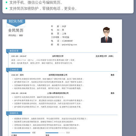
简历教程
支持手机、微信公众号编辑简历。
支持简历加密防护，零骚扰电话，更安全。
登录 / 注册
RESUME
年 龄 ：
28岁
全民简历
性 别 ：
男
籍 贯 ：
上海
求职岗位：
教务
工作年限 ：
7年经验
电 话 ：
15288888887
邮 箱 ：
qmjianli@qq.com
教育背景
2015-09
~
2018-07
全民简历大学
北京师范大学（
本科
）
成绩：GPA 3.73/4 （前5%），2016年获得“全国大学生教育创新大赛”二等奖。
课程：现代教育技术、教育心理学、课程与教学论、教育管理与领导力等。
工作经历
2018-09
~
至今
全民简历科技有限公司
教务
负责学生的课程安排和考试管理，有效地解决了课程冲突问题，提高了课程满意度；
参与教师培训工作，包括制定培训计划和评估教师培训效果，促进了教师专业成长；
负责编制和更新教学计划，与教师紧密合作，确保教学内容的及时更新和质量提升；
组织和协调各类教育活动，如学术讲座、教学研讨会等，增强了学校的教育氛围。
2016-09
~
2018-08
上海XX网络科技有限公司
教务
负责学生信息系统的管理，确保学生数据的准确性和安全性；
参与学校教学质量评估工作，通过数据分析提出改进建议，助力学校教学质量提升；
负责教学资源的整合和优化，包括图书和在线资源，为师生提供更好的学习支持；
参与课程评估和教师评估工作，为教育决策提供依据，促进教学活动的有效开展。
技能特长
精通教务管理软件，如教务系统管理、学生成绩管理等，具备良好的信息技术应用能力；
熟悉教育法律法规和教育政策，能够指导教务工作符合政策和法规要求；
优秀的组织协调能力，能有效组织和管理学校的教学活动，提高教育教学效率；
强大的数据分析能力，能够通过数据分析为学校的教学和管理提供决策支持。
精通
良好
计算机
英语