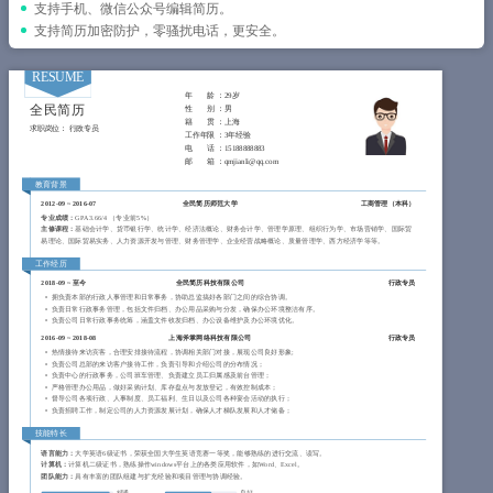
简历教程
支持手机、微信公众号编辑简历。
支持简历加密防护，零骚扰电话，更安全。
登录 / 注册
RESUME
年 龄 ：
29岁
全民简历
性 别 ：
男
籍 贯 ：
上海
求职岗位：
行政专员
工作年限 ：
3年经验
电 话 ：
15188888883
邮 箱 ：
qmjianli@qq.com
教育背景
2012-09
~
2016-07
全民简历师范大学
工商管理（
本科
）
专业成绩：
GPA 3.66/4 （专业前5%）
主修课程：
基础会计学、货币银行学、统计学、经济法概论、财务会计学、管理学原理、组织行为学、市场营销学、国际贸
易理论、国际贸易实务、人力资源开发与管理、财务管理学、企业经营战略概论、质量管理学、西方经济学等等。
工作经历
2018-09
~
至今
全民简历科技有限公司
行政专员
拥负责本部的行政人事管理和日常事务，协助总监搞好各部门之间的综合协调。
负责日常行政事务管理，包括文件归档、办公用品采购与分发，确保办公环境整洁有序。
负责公司日常行政事务统筹，涵盖文件收发归档、办公设备维护及办公环境优化。
2016-09
~
2018-08
上海斧掌网络科技有限公司
行政专员
热情接待来访宾客，合理安排接待流程，协调相关部门对接，展现公司良好形象;
负责公司总部的来访客户接待工作，负责引导和介绍公司的分布情况；
负责中心的行政事务，公司班车管理、负责建立员工归属感及前台管理；
严格管理办公用品，做好采购计划、库存盘点与发放登记，有效控制成本；
督导公司各项行政、人事制度、员工福利、生日以及公司各种宴会活动的执行；
负责招聘工作，制定公司的人力资源发展计划，确保人才梯队发展和人才储备；
技能特长
语言能力：
大学英语6级证书，荣获全国大学生英语竞赛一等奖，能够熟练的进行交流、读写。
计算机：
计算机二级证书，熟练操作windows平台上的各类应用软件，如Word、Excel。
团队能力：
具有丰富的团队组建与扩充经验和项目管理与协调经验。