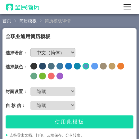
首页
简历模板
简历模板详情
首页
热门
AI 简历工具
全职业通用简历模板
AI 生成简历
免费制作简历
选择语言：
AI 优化简历
选择颜色：
AI 翻译简历
AI 诊断简历
AI 模拟面试
封面设置：
面试自我介绍
自 荐 信：
New
AI 职场工具
使用此模板
简历模板
支持导出文档、打印、云端保存、分享转发。