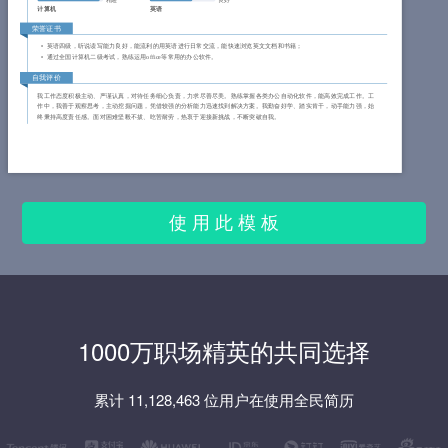
精通
良好
计算机
英语
荣誉证书
英语四级，听说读写能力良好，能流利的用英语进行日常交流，能快速浏览英文文档和书籍；
通过全国计算机二级考试，熟练运用office等常用的办公软件。
自我评价
我工作态度积极主动、严谨认真，对待任务细心负责，力求尽善尽美。熟练掌握各类办公自动化软件，能高效完成工作。工
作中，我善于观察思考，主动挖掘问题，凭借较强的分析能力迅速找到解决方案。我勤奋好学、踏实肯干，动手能力强，始
终秉持高度责任感。面对困难坚毅不拔、吃苦耐劳，热衷于迎接新挑战，不断突破自我。
使 用 此 模 板
1000万职场精英的共同选择
累计 11,128,463 位用户在使用全民简历