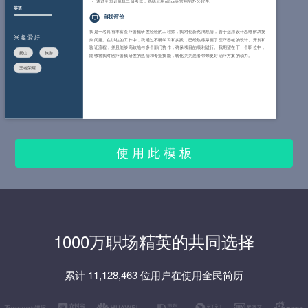
通过全国计算机二级考试，熟练运用office等常用的办公软件。
英语
自我评价
我是一名具有丰富医疗器械研发经验的工程师，我对创新充满热情，善于运用设计思维解决复
兴趣爱好
杂问题。在以往的工作中，我通过不断学习和实践，已经熟练掌握了医疗器械的设计、开发和
验证流程，并且能够高效地与多个部门协作，确保项目的顺利进行。我期望在下一个职位中，
爬山
旅游
能够将我对医疗器械研发的热情和专业技能，转化为为患者带来更好治疗方案的动力。
王者荣耀
使 用 此 模 板
1000万职场精英的共同选择
累计 11,128,463 位用户在使用全民简历