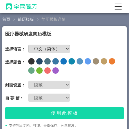
首页
简历模板
简历模板详情
首页
热门
AI 简历工具
医疗器械研发简历模板
AI 生成简历
免费制作简历
选择语言：
AI 优化简历
选择颜色：
AI 翻译简历
AI 诊断简历
AI 模拟面试
封面设置：
面试自我介绍
自 荐 信：
New
AI 职场工具
使用此模板
简历模板
支持导出文档、打印、云端保存、分享转发。