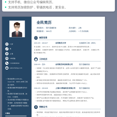
简历教程
支持手机、微信公众号编辑简历。
支持简历加密防护，零骚扰电话，更安全。
登录 / 注册
全民简历
求职意向：
医疗器械研发
意向城市：
上海
期望薪资：
5000/月
入职时间：
一个月内到岗
教育背景
2015-09
~
2018-07
全民简历大学
生物医学工程（本科）
27岁
专业成绩：GPA 3.66/4 ，保持专业前10%成绩，获得2019年校级优秀研究生奖；
男
主修课程：生物医学材料学、医疗器械设计与开发、生物传感技术、生物力学、生物统计学、
医疗影像技术等。
上海
3年经验
工作经历
15188888884
2018-09
~
至今
全民简历科技有限公司
医疗器械研发
qmjianli@qq.com
负责新一代心脏支架的设计和原型开发，运用CAD软件进行3D建模和仿真，提高了产品的
机械稳定性20%。
领导跨部门团队，协调材料科学家和生物学家，共同研发生物兼容性涂层，减少患者排异
反应。
熟练使用SolidWorks、
参与制定研发流程和时间表，确保项目按时完成，研发周期缩短了15%。
AutoCAD、MATLAB等工程
管理与外部供应商的关系，确保原材料质量，为公司节约成本10%以上。
设计软件。
精通生物材料性能测试与分
2016-09
~
2018-08
上海XX网络科技有限公司
医疗器械研发
析。
主导开发智能穿戴式血糖监测设备，成功将产品准确度提高至95%以上。
熟悉医疗器械行业法规，如
协助申请国家专利5项，涵盖设备设计和核心算法。
FDA、CE标准。
督导产品从概念到市场的全过程，与市场部门紧密合作，收集用户反馈迭代产品。
良好的项目管理能力和团队合
组织团队参与国际医疗器械展览会，增强公司品牌知名度和行业影响力。
作精神，流利的英语沟通能
力，能够阅读和撰写专业英文
荣誉证书
文献。
英语四级，听说读写能力良好，能流利的用英语进行日常交流，能快速浏览英文文档和书
计算机
籍；