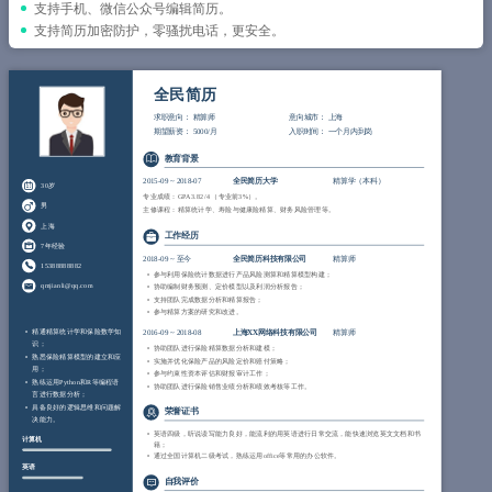
简历教程
支持手机、微信公众号编辑简历。
支持简历加密防护，零骚扰电话，更安全。
登录 / 注册
全民简历
求职意向：
精算师
意向城市：
上海
期望薪资：
5000/月
入职时间：
一个月内到岗
教育背景
2015-09
~
2018-07
全民简历大学
精算学（本科）
30岁
专业成绩：GPA 3.82/4 （专业前3%）。
男
主修课程：精算统计学、寿险与健康险精算、财务风险管理等。
上海
工作经历
7年经验
2018-09
~
至今
全民简历科技有限公司
精算师
15388888882
参与利用保险统计数据进行产品风险测算和精算模型构建；
qmjianli@qq.com
协助编制财务预测、定价模型以及利润分析报告；
支持团队完成数据分析和精算报告；
参与精算方案的研究和改进。
精通精算统计学和保险数学知
2016-09
~
2018-08
上海XX网络科技有限公司
精算师
识；
协助团队进行保险精算数据分析和建模；
熟悉保险精算模型的建立和应
实施并优化保险产品的风险定价和赔付策略；
用；
参与约束性资本评估和财报审计工作；
熟练运用Python和R等编程语
协助团队进行保险销售业绩分析和绩效考核等工作。
言进行数据分析；
具备良好的逻辑思维和问题解
荣誉证书
决能力。
英语四级，听说读写能力良好，能流利的用英语进行日常交流，能快速浏览英文文档和书
计算机
籍；
通过全国计算机二级考试，熟练运用office等常用的办公软件。
英语
自我评价