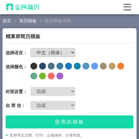
首页
简历模板
简历模板详情
首页
热门
AI 简历工具
精算师简历模板
AI 生成简历
免费制作简历
选择语言：
AI 优化简历
选择颜色：
AI 翻译简历
AI 诊断简历
AI 模拟面试
封面设置：
面试自我介绍
自 荐 信：
New
AI 职场工具
使用此模板
简历模板
支持导出文档、打印、云端保存、分享转发。