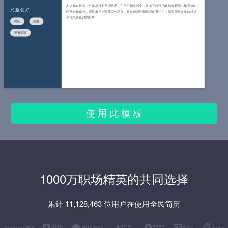
本人勤奋踏实，对精算行业充满热爱。在学习和实践中，具备了较强的数据分析能力和良好的
兴趣爱好
团队合作精神。能够承担并适应工作压力，富有创新性和高度的责任心，期望能够在保险精算
领域取得更好的发展
爬山
旅游
王者荣耀
使 用 此 模 板
1000万职场精英的共同选择
累计 11,128,463 位用户在使用全民简历