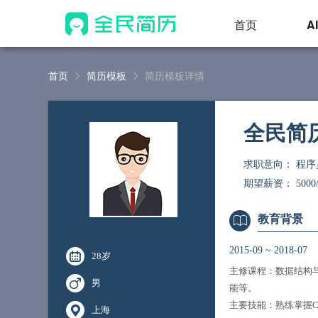
首页
A
首页
简历模板
简历模板详情
全民简
求职意向：
程序
期望薪资：
5000
教育背景
2015-09
~
2018-07
28岁
主修课程：数据结构与
男
能等。
主要技能：熟练掌握C/C+
上海