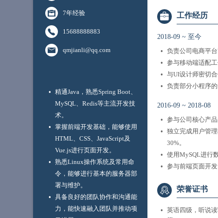
7年经验
工作经历
15688888883
2018-09
~
至今
qmjianli@qq.com
负责公司电商平台前
参与移动端适配工
与UI设计师密切
负责部分小程序的
精通Java，熟悉Spring Boot、
MySQL、Redis等主流开发技
2016-09
~
2018-08
术。
参与公司核心产品
掌握前端开发基础，能够使用
独立完成用户管理
HTML、CSS、JavaScript及
30%。
Vue.js进行页面开发。
使用MySQL进
熟悉Linux操作系统及常用命
参与前端页面开发，
令，能够进行基本的服务器部
署与维护。
荣誉证书
具备良好的团队协作和沟通能
力，能快速融入团队并推动项
英语四级，听说读