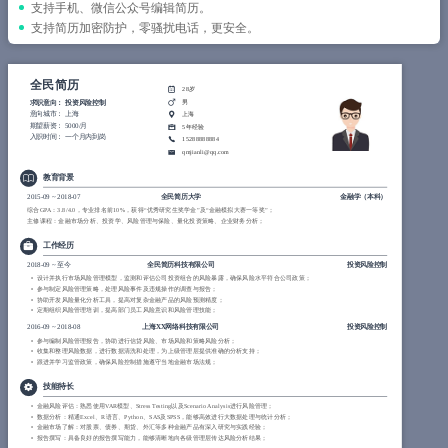
简历教程
支持手机、微信公众号编辑简历。
支持简历加密防护，零骚扰电话，更安全。
登录 / 注册
全民简历
28岁
男
求职意向：
投资风险控制
意向城市：
上海
上海
期望薪资：
5000/月
5年经验
入职时间：
一个月内到岗
15288888884
qmjianli@qq.com
教育背景
2015-09
~
2018-07
全民简历大学
金融学（本科）
综合GPA：3.8/4.0，专业排名前10%，获得“优秀研究生奖学金”及“金融模拟大赛一等奖”；
主修课程：金融市场分析、投资学、风险管理与保险、量化投资策略、企业财务分析；
工作经历
2018-09
~
至今
全民简历科技有限公司
投资风险控制
设计并执行市场风险管理模型，监测和评估公司投资组合的风险暴露，确保风险水平符合公司政策；
参与制定风险管理策略，处理风险事件及违规操作的调查与报告；
协助开发风险量化分析工具，提高对复杂金融产品的风险预测精度；
定期组织风险管理培训，提高部门员工风险意识和风险管理技能；
2016-09
~
2018-08
上海XX网络科技有限公司
投资风险控制
参与编制风险管理报告，协助进行信贷风险、市场风险和策略风险分析；
收集和整理风险数据，进行数据清洗和处理，为上级管理层提供准确的分析支持；
跟进并学习监管政策，确保风险控制措施遵守当地金融市场法规；
技能特长
金融风险评估：熟悉使用VAR模型、Stress Testing以及Scenario Analysis进行风险管理；
数据分析：精通Excel、R语言、Python、SAS及SPSS，能够高效进行大数据处理与统计分析；
金融市场了解：对股票、债券、期货、外汇等多种金融产品有深入研究与实践经验；
报告撰写：具备良好的报告撰写能力，能够清晰地向各级管理层传达风险分析结果；