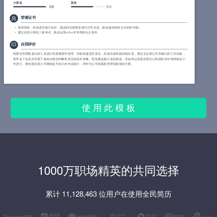
计算机
英语
精通
良好
荣誉证书
英语四级，听说读写能力良好，能流利的用英语进行日常交流，能快速浏览英文文档和书籍；
通过全国计算机二级考试，熟练运用office等常用的办公软件。
自我评价
我擅长利用数据分析工具进行风险预测与管理，并能快速适应变化，高效完成风险控制任务。通过在证券公司和银行的工作实践，
我学会了在高压环境下保持冷静的判断和灵活的应对策略。我热爱金融行业的挑战，并始终以高度的责任心和团队协作精神推动工
作进行。期待能在贵公司继续提升自己的专业能力，同时为公司的风险管理贡献我的力量。
使 用 此 模 板
1000万职场精英的共同选择
累计 11,128,463 位用户在使用全民简历