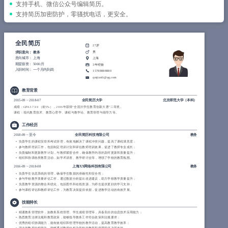
简历教程
支持手机、微信公众号编辑简历。
支持简历加密防护，零骚扰电话，更安全。
登录 / 注册
全民简历
27岁
男
求职意向：
教务
意向城市：
上海
上海
期望薪资：
5000/月
3年经验
入职时间：
一个月内到岗
15788888880
qmjianli@qq.com
教育背景
2015-09
~
2018-07
全民简历大学
北京师范大学（本科）
成绩：GPA 3.73/4 （前5%），2016年获得“全国大学生教育创新大赛”二等奖。
课程：现代教育技术、教育心理学、课程与教学论、教育管理与领导力等。
工作经历
2018-09
~
至今
全民简历科技有限公司
教务
负责学生的课程安排和考试管理，有效地解决了课程冲突问题，提高了课程满意度；
参与教师培训工作，包括制定培训计划和评估教师培训效果，促进了教师专业成长；
负责编制和更新教学计划，与教师紧密合作，确保教学内容的及时更新和质量提升；
组织和协调各类教育活动，如学术讲座、教学研讨会等，增强了学校的教育氛围。
2016-09
~
2018-08
上海XX网络科技有限公司
教务
负责学生信息系统的管理，确保学生数据的准确性和安全性；
参与学校教学质量评估工作，通过数据分析提出改进建议，助力学校教学质量提升；
负责教学资源的整合和优化，包括图书和在线资源，为师生提供更好的学习支持；
参与课程评估和教师评估工作，为教育决策提供依据，促进教学活动的有效开展。
技能特长
精通教务管理软件，如教务系统管理、学生成绩管理等，具备良好的信息技术应用能力；
熟悉教育法律法规和教育政策，能够指导教务工作符合政策和法规要求；
优秀的组织协调能力，能有效组织和管理学校的教学活动，提高教育教学效率；