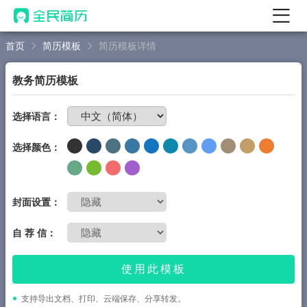
首页
简历模板
简历模板详情
首页
热门
AI 简历工具
教务简历模板
AI 生成简历
免费制作简历
选择语言：
AI 优化简历
选择颜色：
AI 翻译简历
AI 诊断简历
AI 模拟面试
封面设置：
面试自我介绍
自 荐 信：
New
AI 职场工具
使用此模板
简历模板
支持导出文档、打印、云端保存、分享转发。