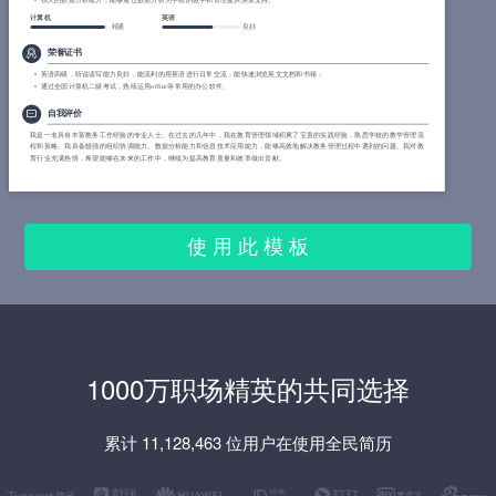
强大的数据分析能力，能够通过数据分析为学校的教学和管理提供决策支持。
计算机
英语
精通
良好
荣誉证书
英语四级，听说读写能力良好，能流利的用英语进行日常交流，能快速浏览英文文档和书籍；
通过全国计算机二级考试，熟练运用office等常用的办公软件。
自我评价
我是一名具有丰富教务工作经验的专业人士。在过去的几年中，我在教育管理领域积累了宝贵的实践经验，熟悉学校的教学管理流
程和策略。我具备较强的组织协调能力、数据分析能力和信息技术应用能力，能够高效地解决教务管理过程中遇到的问题。我对教
育行业充满热情，希望能够在未来的工作中，继续为提高教育质量和效率做出贡献。
使 用 此 模 板
1000万职场精英的共同选择
累计 11,128,463 位用户在使用全民简历