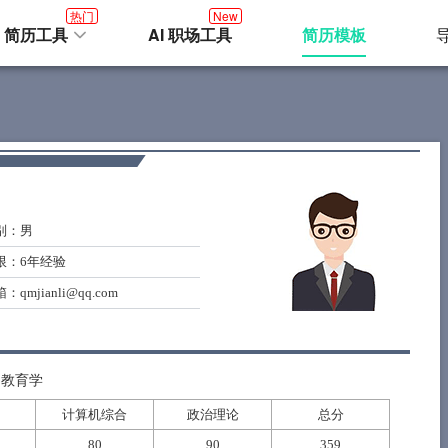
热门
New
I 简历工具
AI 职场工具
简历模板
别
：男
限
：6年经验
箱
：qmjianli@qq.com
：教育学
计算机综合
政治理论
总分
80
90
359