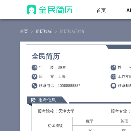
首页
A
首页
简历模板
简历模板详情
全民简历
年 龄
：30岁
性 
籍 贯
：上海
工作年
联系电话
：15588888887
联系邮
报考信息
报考院校：天津大学
报考专业
数学
英语
初试成绩
82
86