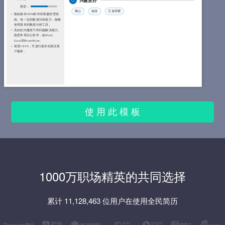
兴趣爱好
英语：
爬山
旅游
王者荣耀
熟练操作CRM软件和客服管理系
统。有一定的数据分析能力，能够
使用基本的数据分析工具。
良好的沟通技巧和问题解决能力。
熟悉常用办公软件，如Word、
Excel和PowerPoint。
英语CET-6，可进行基本的英文客
户服务。
使 用 此 模 板
1000万职场精英的共同选择
累计 11,128,463 位用户在使用全民简历