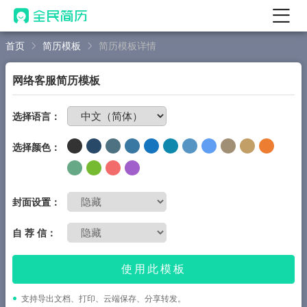
首页
简历模板
简历模板详情
首页
热门
AI 简历工具
网络客服简历模板
AI 生成简历
免费制作简历
选择语言：
AI 优化简历
选择颜色：
AI 翻译简历
AI 诊断简历
AI 模拟面试
封面设置：
面试自我介绍
自 荐 信：
New
AI 职场工具
使用此模板
简历模板
支持导出文档、打印、云端保存、分享转发。