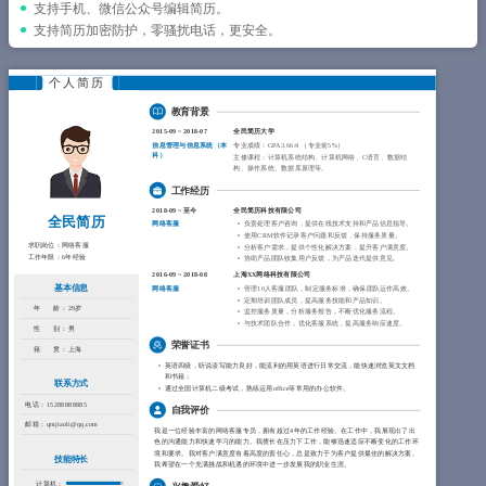
简历教程
支持手机、微信公众号编辑简历。
支持简历加密防护，零骚扰电话，更安全。
登录 / 注册
个人简历
教育背景
2015-09
~
2018-07
全民简历大学
信息管理与信息系统（
本
专业成绩：GPA 3.66/4 （专业前5%）
科
）
主修课程：计算机系统结构、计算机网络、C语言、数据结
构、操作系统、数据库原理等。
工作经历
2018-09
~
至今
全民简历科技有限公司
全民简历
网络客服
负责处理客户咨询，提供在线技术支持和产品信息指导。
使用CRM软件记录客户问题和反馈，保持服务质量。
求职岗位：
网络客服
分析客户需求，提供个性化解决方案，提升客户满意度。
工作年限：
6年经验
协助产品团队收集用户反馈，为产品迭代提供意见。
2016-09
~
2018-08
上海XX网络科技有限公司
基本信息
网络客服
管理10人客服团队，制定服务标准，确保团队运作高效。
定期培训团队成员，提高服务技能和产品知识。
年 龄：
29岁
监控服务质量，分析服务报告，不断优化服务流程。
与技术团队合作，优化客服系统，提高服务响应速度。
性 别：
男
荣誉证书
籍 贯：
上海
英语四级，听说读写能力良好，能流利的用英语进行日常交流，能快速浏览英文文档
和书籍；
联系方式
通过全国计算机二级考试，熟练运用office等常用的办公软件。
电话：
15288888885
自我评价
邮箱：
qmjianli@qq.com
我是一位经验丰富的网络客服专员，拥有超过4年的工作经验。在工作中，我展现出了出
色的沟通能力和快速学习的能力。我擅长在压力下工作，能够迅速适应不断变化的工作环
境和要求。我对客户满意度有着高度的责任心，总是致力于为客户提供最佳的解决方案。
技能特长
我希望在一个充满挑战和机遇的环境中进一步发展我的职业生涯。
计算机：