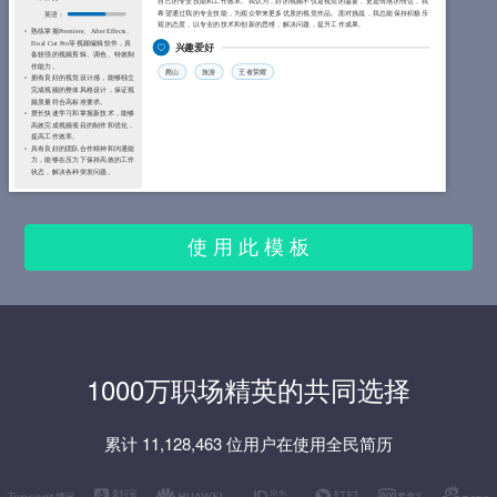
自己的专业技能和工作效率。我认为，好的视频不仅是视觉的盛宴，更是情感的传达，我
希望通过我的专业技能，为观众带来更多优质的视觉作品。面对挑战，我总能保持积极乐
英语：
观的态度，以专业的技术和创新的思维，解决问题，提升工作成果。
熟练掌握Premiere、After Effects、
Final Cut Pro等视频编辑软件，具
兴趣爱好
备较强的视频剪辑、调色、特效制
作能力。
爬山
旅游
王者荣耀
拥有良好的视觉设计感，能够独立
完成视频的整体风格设计，保证视
频质量符合高标准要求。
擅长快速学习和掌握新技术，能够
高效完成视频项目的制作和优化，
提高工作效率。
具有良好的团队合作精神和沟通能
力，能够在压力下保持高效的工作
状态，解决各种突发问题。
使 用 此 模 板
1000万职场精英的共同选择
累计 11,128,463 位用户在使用全民简历