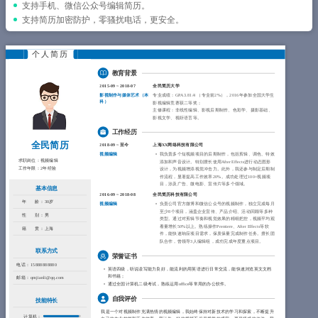
简历教程
支持手机、微信公众号编辑简历。
支持简历加密防护，零骚扰电话，更安全。
登录 / 注册
个人简历
教育背景
2015-09
~
2018-07
全民简历大学
影视制作与媒体艺术（
本
专业成绩：GPA 3.81/4 （专业前2%），2016年参加全国大学生
科
）
影视编辑竞赛获二等奖；
主修课程：非线性编辑、影视后期制作、色彩学、摄影基础、
影视文学、视听语言等。
工作经历
全民简历
2018-09
~
至今
上海XX网络科技有限公司
视频编辑
我负责多个短视频项目的后期制作，包括剪辑、调色、特效
求职岗位：
视频编辑
添加和声音设计。特别擅长使用After Effects进行动态图形
工作年限：
2年经验
设计，为视频增添视觉冲击力。此外，我还参与制定后期制
作流程，显著提高工作效率20%。成功处理过100+视频项
目，涉及广告、微电影、宣传片等多个领域。
基本信息
2016-09
~
2018-08
全民简历科技有限公司
年 龄：
30岁
视频编辑
负责公司官方微博和微信公众号的视频制作，独立完成每月
至少8个项目，涵盖企业宣传、产品介绍、活动回顾等多种
性 别：
男
类型。通过对剪辑节奏和视觉效果的精细把控，视频平均观
看量增长50%以上。熟练操作Premiere、After Effects等软
籍 贯：
上海
件，能快速响应项目需求，保质保量完成制作任务。擅长团
队合作，曾领导3人编辑组，成功完成年度重点项目。
联系方式
荣誉证书
电话：
15888888880
英语四级，听说读写能力良好，能流利的用英语进行日常交流，能快速浏览英文文档
和书籍；
邮箱：
qmjianli@qq.com
通过全国计算机二级考试，熟练运用office等常用的办公软件。
自我评价
技能特长
我是一个对视频制作充满热情的视频编辑，我始终保持对新技术的学习和探索，不断提升
计算机：