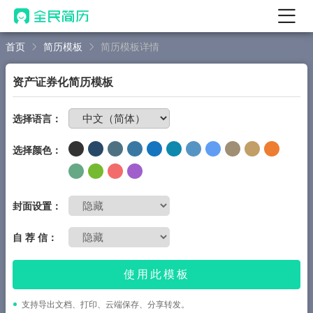
首页
简历模板
简历模板详情
首页
热门
AI 简历工具
资产证券化简历模板
AI 生成简历
免费制作简历
选择语言：
AI 优化简历
选择颜色：
AI 翻译简历
AI 诊断简历
AI 模拟面试
封面设置：
面试自我介绍
自 荐 信：
New
AI 职场工具
使用此模板
简历模板
支持导出文档、打印、云端保存、分享转发。