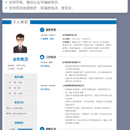
简历教程
支持手机、微信公众号编辑简历。
支持简历加密防护，零骚扰电话，更安全。
登录 / 注册
个人简历
教育背景
2012-09
~
2016-07
全民简历师范大学
工商管理（
本科
）
专业成绩：
GPA 3.66/4 （专业前5%）
主修课程：
基础会计学、货币银行学、统计学、经济法概论、
财务会计学、管理学原理、组织行为学、市场营销学、国际贸
易理论、国际贸易实务、人力资源开发与管理、财务管理学、
企业经营战略概论、质量管理学、西方经济学等等。
工作经历
全民简历
2018-09
~
至今
全民简历科技有限公司
求职岗位：
资产证券化
资产证券化
拥负责本部的行政人事管理和日常事务，协助总监搞好各部
工作年限：
2年经验
门之间的综合协调。
负责日常行政事务管理，包括文件归档、办公用品采购与分
发，确保办公环境整洁有序。
基本信息
负责公司日常行政事务统筹，涵盖文件收发归档、办公设备
维护及办公环境优化。
年 龄：
33岁
2016-09
~
2018-08
上海斧掌网络科技有限公司
性 别：
男
资产证券化
热情接待来访宾客，合理安排接待流程，协调相关部门对
接，展现公司良好形象;
籍 贯：
上海
负责公司总部的来访客户接待工作，负责引导和介绍公司的
分布情况；
负责中心的行政事务，公司班车管理、负责建立员工归属感
联系方式
及前台管理；
严格管理办公用品，做好采购计划、库存盘点与发放登记，
电话：
15288888887
有效控制成本；
邮箱：
qmjianli@qq.com
督导公司各项行政、人事制度、员工福利、生日以及公司各
种宴会活动的执行；
负责招聘工作，制定公司的人力资源发展计划，确保人才梯
技能特长
队发展和人才储备；
荣誉证书
计算机：