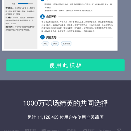
英语：
英语四级，听说读写能力良好，能流利的用英语进行日常交流，能快速浏览英文文档
和书籍；
语言能力：
大学英语6级证书，荣获全
通过全国计算机二级考试，熟练运用office等常用的办公软件。
国大学生英语竞赛一等奖，能够熟练
的进行交流、读写。
自我评价
计算机：
计算机二级证书，熟练操作
windows平台上的各类应用软件，如
我工作态度积极主动、严谨认真，对待任务细心负责，力求尽善尽美。熟练掌握各类办公
Word、Excel。
自动化软件，能高效完成工作。工作中，我善于观察思考，主动挖掘问题，凭借较强的分
团队能力：
具有丰富的团队组建与扩
析能力迅速找到解决方案。我勤奋好学、踏实肯干，动手能力强，始终秉持高度责任感。
充经验和项目管理与协调经验。
面对困难坚毅不拔、吃苦耐劳，热衷于迎接新挑战，不断突破自我。
兴趣爱好
爬山
旅游
王者荣耀
使 用 此 模 板
1000万职场精英的共同选择
累计 11,128,463 位用户在使用全民简历