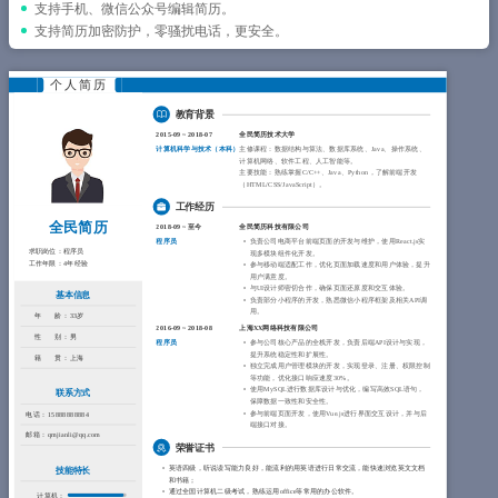
简历教程
支持手机、微信公众号编辑简历。
支持简历加密防护，零骚扰电话，更安全。
登录 / 注册
个人简历
教育背景
2015-09
~
2018-07
全民简历技术大学
计算机科学与技术（
本科
）
主修课程：数据结构与算法、数据库系统、Java、操作系统、
计算机网络、软件工程、人工智能等。
主要技能：熟练掌握C/C++、Java、Python，了解前端开发
（HTML/CSS/JavaScript）。
工作经历
全民简历
2018-09
~
至今
全民简历科技有限公司
程序员
负责公司电商平台前端页面的开发与维护，使用React.js实
求职岗位：
程序员
现多模块组件化开发。
工作年限：
4年经验
参与移动端适配工作，优化页面加载速度和用户体验，提升
用户满意度。
与UI设计师密切合作，确保页面还原度和交互体验。
基本信息
负责部分小程序的开发，熟悉微信小程序框架及相关API调
用。
年 龄：
33岁
2016-09
~
2018-08
上海XX网络科技有限公司
性 别：
男
程序员
参与公司核心产品的全栈开发，负责后端API设计与实现，
提升系统稳定性和扩展性。
籍 贯：
上海
独立完成用户管理模块的开发，实现登录、注册、权限控制
等功能，优化接口响应速度30%。
使用MySQL进行数据库设计与优化，编写高效SQL语句，
联系方式
保障数据一致性和安全性。
参与前端页面开发，使用Vue.js进行界面交互设计，并与后
电话：
15888888884
端接口对接。
邮箱：
qmjianli@qq.com
荣誉证书
英语四级，听说读写能力良好，能流利的用英语进行日常交流，能快速浏览英文文档
技能特长
和书籍；
通过全国计算机二级考试，熟练运用office等常用的办公软件。
计算机：