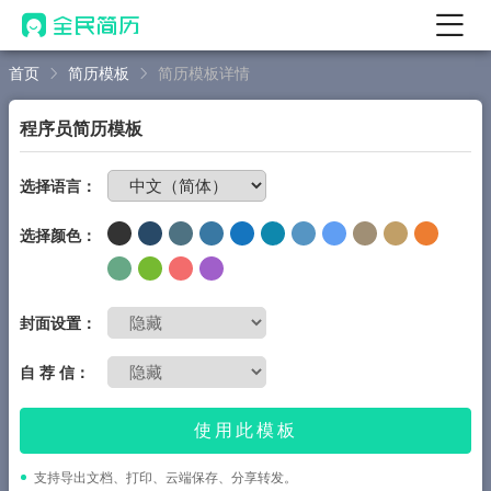
首页
简历模板
简历模板详情
首页
热门
AI 简历工具
程序员简历模板
AI 生成简历
免费制作简历
选择语言：
AI 优化简历
选择颜色：
AI 翻译简历
AI 诊断简历
AI 模拟面试
封面设置：
面试自我介绍
自 荐 信：
New
AI 职场工具
使用此模板
简历模板
支持导出文档、打印、云端保存、分享转发。