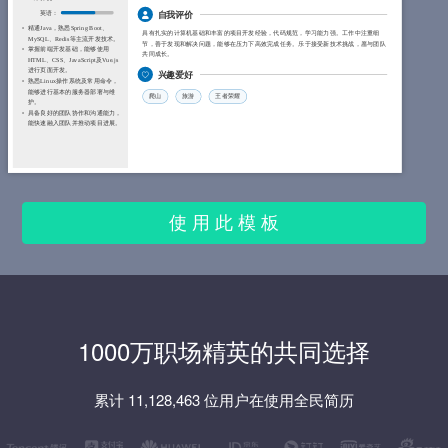
英语：
自我评价
精通Java，熟悉Spring Boot、
具有扎实的计算机基础和丰富的项目开发经验，代码规范，学习能力强。工作中注重细
MySQL、Redis等主流开发技术。
节，善于发现和解决问题，能够在压力下高效完成任务。乐于接受新技术挑战，愿与团队
掌握前端开发基础，能够使用
共同成长。
HTML、CSS、JavaScript及Vue.js
进行页面开发。
兴趣爱好
熟悉Linux操作系统及常用命令，
能够进行基本的服务器部署与维
爬山
旅游
王者荣耀
护。
具备良好的团队协作和沟通能力，
能快速融入团队并推动项目进展。
使 用 此 模 板
1000万职场精英的共同选择
累计 11,128,463 位用户在使用全民简历