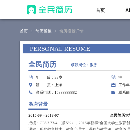
首页
A
首页
简历模板
简历模板详情
PERSONAL RESUME
全民简历
求职岗位：教务
年 龄
：33岁
性 
籍 贯
：上海
工作年
联系电话
：15388888882
联系邮
教育背景
2015-09
~
2018-07
全民简历大
成绩：GPA 3.73/4 （前5%），2016年获得“全国大学生教
课程：现代教育技术、教育心理学、课程与教学论、教育管