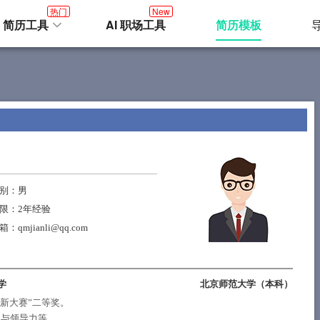
热门
New
I 简历工具
AI 职场工具
简历模板
别
：男
限
：2年经验
箱
：qmjianli@qq.com
学
北京师范大学（
本科
）
育创新大赛”二等奖。
理与领导力等。