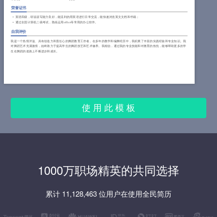
荣誉证书
英语四级，听说读写能力良好，能流利的用英语进行日常交流，能快速浏览英文文档和书籍；
通过全国计算机二级考试，熟练运用office等常用的办公软件。
自我评价
我是一个热情洋溢、具有创造力和责任心的舞蹈教育工作者。在多年的教学和编舞经历中，我积累了丰富的实践经验和专业知识。我
对舞蹈艺术充满激情，始终致力于提高学生的舞蹈技艺和艺术修养。我相信，通过我的专业技能和对教育的热忱，能够帮助更多的学
生在舞蹈的道路上不断进步和成长。
使 用 此 模 板
1000万职场精英的共同选择
累计 11,128,463 位用户在使用全民简历