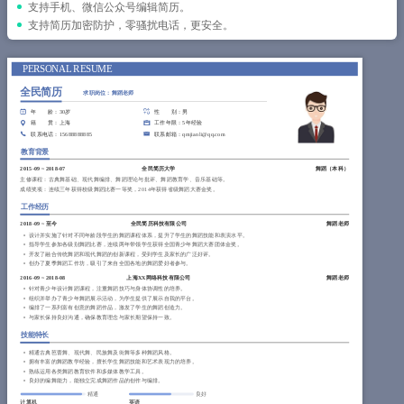
简历教程
支持手机、微信公众号编辑简历。
支持简历加密防护，零骚扰电话，更安全。
登录 / 注册
PERSONAL RESUME
全民简历
求职岗位：舞蹈老师
年 龄
：30岁
性 别
：男
籍 贯
：上海
工作年限
：5年经验
联系电话
：15688888885
联系邮箱
：qmjianli@qq.com
教育背景
2015-09
~
2018-07
全民简历大学
舞蹈（
本科
）
主修课程：古典舞基础、现代舞编排、舞蹈理论与批评、舞蹈教育学、音乐基础等。
成绩奖项：连续三年获得校级舞蹈比赛一等奖，2014年获得省级舞蹈大赛金奖。
工作经历
2018-09
~
至今
全民简历科技有限公司
舞蹈老师
设计并实施了针对不同年龄段学生的舞蹈课程体系，提升了学生的舞蹈技能和表演水平。
指导学生参加各级别舞蹈比赛，连续两年带领学生获得全国青少年舞蹈大赛团体金奖。
开发了融合传统舞蹈和现代舞蹈的创新课程，受到学生及家长的广泛好评。
创办了夏季舞蹈工作坊，吸引了来自全国各地的舞蹈爱好者参与。
2016-09
~
2018-08
上海XX网络科技有限公司
舞蹈老师
针对青少年设计舞蹈课程，注重舞蹈技巧与身体协调性的培养。
组织并举办了青少年舞蹈展示活动，为学生提供了展示自我的平台。
编排了一系列富有创意的舞蹈作品，激发了学生的舞蹈创造力。
与家长保持良好沟通，确保教育理念与家长期望保持一致。
技能特长
精通古典芭蕾舞、现代舞、民族舞及街舞等多种舞蹈风格。
拥有丰富的舞蹈教学经验，擅长学生舞蹈技能和艺术表现力的培养。
熟练运用各类舞蹈教育软件和多媒体教学工具。
良好的编舞能力，能独立完成舞蹈作品的创作与编排。
精通
良好
计算机
英语