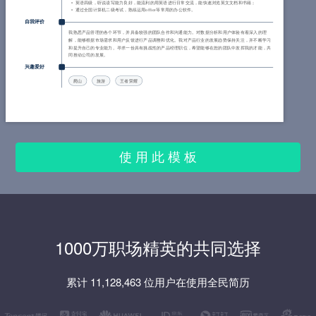
英语四级，听说读写能力良好，能流利的用英语进行日常交流，能快速浏览英文文档和书籍；
通过全国计算机二级考试，熟练运用office等常用的办公软件。
自我评价
我熟悉产品管理的各个环节，并具备较强的团队合作和沟通能力。对数据分析和用户体验有着深入的理
解，能够根据市场需求和用户反馈进行产品调整和优化。我对产品行业的发展趋势保持关注，并不断学习
和提升自己的专业能力。寻求一份具有挑战性的产品经理职位，希望能够在您的团队中发挥我的才能，共
同推动公司的发展。
兴趣爱好
爬山
旅游
王者荣耀
使 用 此 模 板
1000万职场精英的共同选择
累计 11,128,463 位用户在使用全民简历