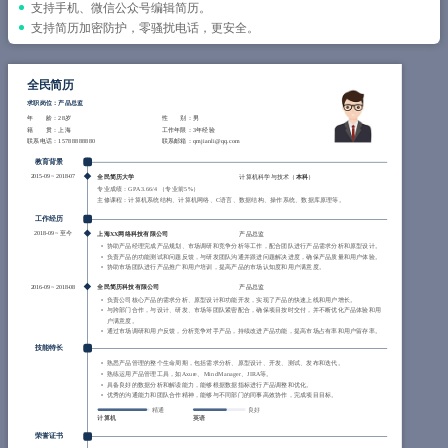
简历教程
支持手机、微信公众号编辑简历。
支持简历加密防护，零骚扰电话，更安全。
登录 / 注册
全民简历
求职岗位：产品总监
年 龄
：28岁
性 别
：男
籍 贯
：上海
工作年限
：3年经验
联系电话
：15788888880
联系邮箱
：qmjianli@qq.com
教育背景
2015-09
~
2018-07
全民简历大学
计算机科学与技术（
本科
）
专业成绩：GPA 3.66/4 （专业前5%）
主修课程：计算机系统结构、计算机网络、C语言、数据结构、操作系统、数据库原理等。
工作经历
2018-09
~
至今
上海XX网络科技有限公司
产品总监
协助产品经理完成产品规划、市场调研和竞争分析等工作，配合团队进行产品需求分析和原型设计。
负责产品的功能测试和问题反馈，与研发团队沟通并跟进问题解决进度，确保产品质量和用户体验。
协助市场团队进行产品推广和用户培训，提高产品的市场认知度和用户满意度。
2016-09
~
2018-08
全民简历科技有限公司
产品总监
负责公司核心产品的需求分析、原型设计和功能开发，实现了产品的快速上线和用户增长。
与跨部门合作，与设计、研发、市场等团队紧密配合，确保项目按时交付，并不断优化产品体验和用
户满意度。
通过市场调研和用户反馈，分析竞争对手产品，持续改进产品功能，提高市场占有率和用户留存率。
技能特长
熟悉产品管理的整个生命周期，包括需求分析、原型设计、开发、测试、发布和迭代。
熟练运用产品管理工具，如Axure、MindManager、JIRA等。
具备良好的数据分析和解读能力，能够根据数据指标进行产品调整和优化。
优秀的沟通能力和团队合作精神，能够与不同部门的同事高效协作，完成项目目标。
精通
良好
计算机
英语
荣誉证书