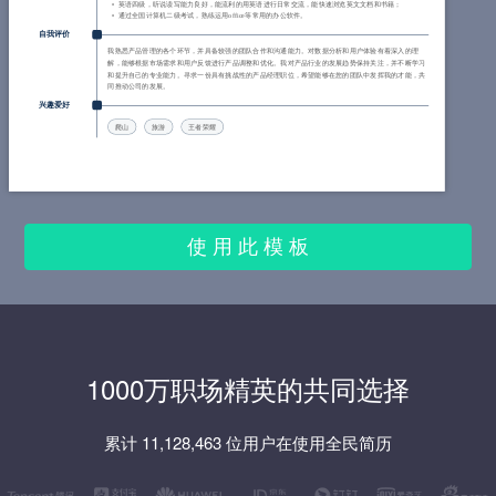
英语四级，听说读写能力良好，能流利的用英语进行日常交流，能快速浏览英文文档和书籍；
通过全国计算机二级考试，熟练运用office等常用的办公软件。
自我评价
我熟悉产品管理的各个环节，并具备较强的团队合作和沟通能力。对数据分析和用户体验有着深入的理
解，能够根据市场需求和用户反馈进行产品调整和优化。我对产品行业的发展趋势保持关注，并不断学习
和提升自己的专业能力。寻求一份具有挑战性的产品经理职位，希望能够在您的团队中发挥我的才能，共
同推动公司的发展。
兴趣爱好
爬山
旅游
王者荣耀
使 用 此 模 板
1000万职场精英的共同选择
累计 11,128,463 位用户在使用全民简历