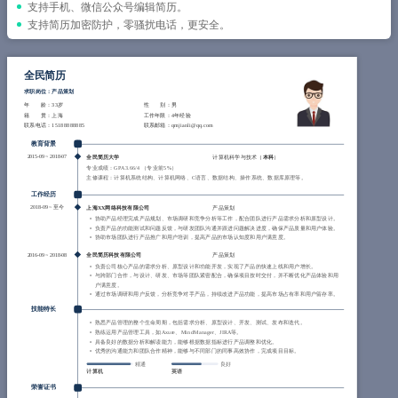
简历教程
支持手机、微信公众号编辑简历。
支持简历加密防护，零骚扰电话，更安全。
登录 / 注册
全民简历
求职岗位：产品策划
年 龄
：33岁
性 别
：男
籍 贯
：上海
工作年限
：4年经验
联系电话
：15188888885
联系邮箱
：qmjianli@qq.com
教育背景
2015-09
~
2018-07
全民简历大学
计算机科学与技术（
本科
）
专业成绩：GPA 3.66/4 （专业前5%）
主修课程：计算机系统结构、计算机网络、C语言、数据结构、操作系统、数据库原理等。
工作经历
2018-09
~
至今
上海XX网络科技有限公司
产品策划
协助产品经理完成产品规划、市场调研和竞争分析等工作，配合团队进行产品需求分析和原型设计。
负责产品的功能测试和问题反馈，与研发团队沟通并跟进问题解决进度，确保产品质量和用户体验。
协助市场团队进行产品推广和用户培训，提高产品的市场认知度和用户满意度。
2016-09
~
2018-08
全民简历科技有限公司
产品策划
负责公司核心产品的需求分析、原型设计和功能开发，实现了产品的快速上线和用户增长。
与跨部门合作，与设计、研发、市场等团队紧密配合，确保项目按时交付，并不断优化产品体验和用
户满意度。
通过市场调研和用户反馈，分析竞争对手产品，持续改进产品功能，提高市场占有率和用户留存率。
技能特长
熟悉产品管理的整个生命周期，包括需求分析、原型设计、开发、测试、发布和迭代。
熟练运用产品管理工具，如Axure、MindManager、JIRA等。
具备良好的数据分析和解读能力，能够根据数据指标进行产品调整和优化。
优秀的沟通能力和团队合作精神，能够与不同部门的同事高效协作，完成项目目标。
精通
良好
计算机
英语
荣誉证书