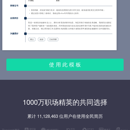
计算机
英语
荣誉证书
英语四级，听说读写能力良好，能流利的用英语进行日常交流，能快速浏览英文文档和书籍；
通过全国计算机二级考试，熟练运用office等常用的办公软件。
自我评价
我是一名热忱的金融专业人士，擅长分析复杂的财务信息，制定并执行有效的业务战略。我的职业道路证
明了我对客户服务有一份执着的热忱，同时我也有能力在动态的法律环境中为客户提供优质的信托解决方
案。积极主动、细心周到的工作态度和出色的团队合作能力使我在竞争激烈的金融服务行业中脱颖而出。
兴趣爱好
爬山
旅游
王者荣耀
使 用 此 模 板
1000万职场精英的共同选择
累计 11,128,463 位用户在使用全民简历