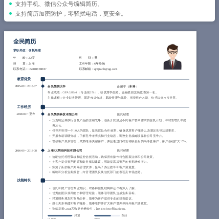
简历教程
支持手机、微信公众号编辑简历。
支持简历加密防护，零骚扰电话，更安全。
登录 / 注册
全民简历
求职岗位：信托经理
年 龄
：32岁
性 别
：男
籍 贯
：上海
工作年限
：6年经验
联系电话
：15788888887
联系邮箱
：qmjianli@qq.com
教育背景
2015-09
~
2018-07
全民简历大学
金融学（
本科
）
专业成绩：GPA 3.88/4 （专业前2%），校优秀学生奖、金融模拟交易竞赛第一名。
主修课程：企业财务管理、固定收益分析、风险管理与保险、投资组合构建、信托法律与实务等。
工作经历
2018-09
~
至今
全民简历科技有限公司
信托经理
负责制定并执行信托产品的营销战略，创新开发满足不同客户群体需求的信托计划，年销售增长率提
升25%。
领导并管理一个10人的团队，提高团队合作效率，确保优质客户服务以及满足法律法规要求。
开展市场调研分析，了解竞争者情况和行业动态，调整业务战略以保持公司竞争力。
增强客户关系管理，成功维系关键客户，并且通过口碑营销吸引新的高净值客户，客户基础扩大15%。
2016-09
~
2018-08
上海XX网络科技有限公司
信托经理
协助信托经理审核和监控信托活动，确保所有操作符合国家法律和公司政策。
为客户提供资产配置和财务规划建议，帮助提高其资产的长期增长潜力。
实施了新的客户关系管理软件，提高了办公效率和客户满意度。
编制和分析业务报告，向管理团队反映信托部门的表现及市场趋势。
技能特长
信托和财产管理专业知识，对各种信托结构和运作有深入了解。
优秀的团队领导能力和管理经验，能够引导团队达成业务目标。
精通财务规划和市场分析，能够为客户提供专业的投资建议。
擅长关系构建和客户服务，能够维护并扩大客户群并保持高客户满意度。
熟练掌握CRM和数据分析软件，如Salesforce和Tableau。
精通
良好