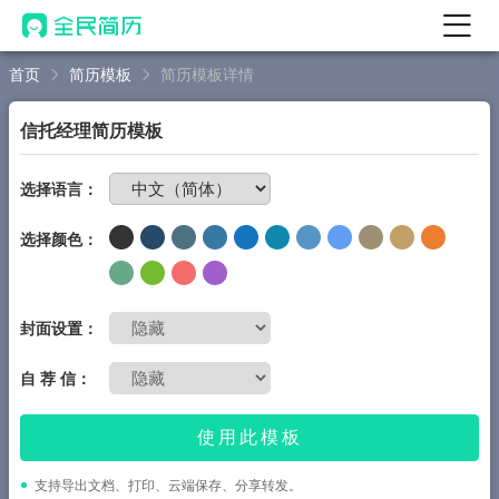
首页
简历模板
简历模板详情
首页
热门
AI 简历工具
信托经理简历模板
AI 生成简历
免费制作简历
选择语言：
AI 优化简历
选择颜色：
AI 翻译简历
AI 诊断简历
AI 模拟面试
封面设置：
面试自我介绍
自 荐 信：
New
AI 职场工具
使用此模板
简历模板
支持导出文档、打印、云端保存、分享转发。