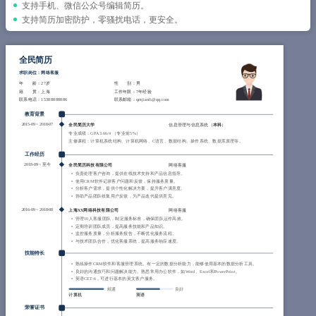
简历教程
支持手机、微信公众号编辑简历。
支持简历加密防护，零骚扰电话，更安全。
登录 / 注册
全民简历
求职岗位：网络客服
年 龄
：27岁
性 别
：男
籍 贯
：上海
工作年限
：7年经验
联系电话
：15388888886
联系邮箱
：qmjianli@qq.com
教育背景
2015-09
~
2018-07
全民简历大学
信息管理与信息系统（
本科
）
专业成绩：GPA 3.66/4 （专业前5%）
主修课程：计算机系统结构、计算机网络、C语言、数据结构、操作系统、数据库原理等。
工作经历
2018-09
~
至今
全民简历科技有限公司
网络客服
负责处理客户咨询，提供在线技术支持和产品信息指导。
使用CRM软件记录客户问题和反馈，保持服务质量。
分析客户需求，提供个性化解决方案，提升客户满意度。
协助产品团队收集用户反馈，为产品迭代提供意见。
2016-09
~
2018-08
上海XX网络科技有限公司
网络客服
管理10人客服团队，制定服务标准，确保团队运作高效。
定期培训团队成员，提高服务技能和产品知识。
监控服务质量，分析服务报告，不断优化服务流程。
与技术团队合作，优化客服系统，提高服务响应速度。
技能特长
熟练操作CRM软件和客服管理系统。有一定的数据分析能力，能够使用基本的数据分析工具。
良好的沟通技巧和问题解决能力。熟悉常用办公软件，如Word、Excel和PowerPoint。
英语CET-6，可进行基本的英文客户服务。
精通
良好
计算机
英语
荣誉证书