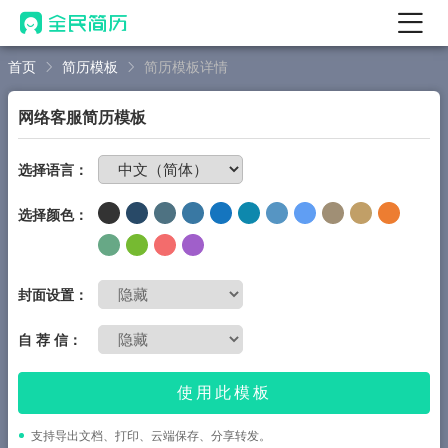
首页
简历模板
简历模板详情
首页
热门
AI 简历工具
网络客服简历模板
AI 生成简历
免费制作简历
选择语言：
AI 优化简历
选择颜色：
AI 翻译简历
AI 诊断简历
AI 模拟面试
封面设置：
面试自我介绍
自 荐 信：
New
AI 职场工具
使用此模板
简历模板
支持导出文档、打印、云端保存、分享转发。