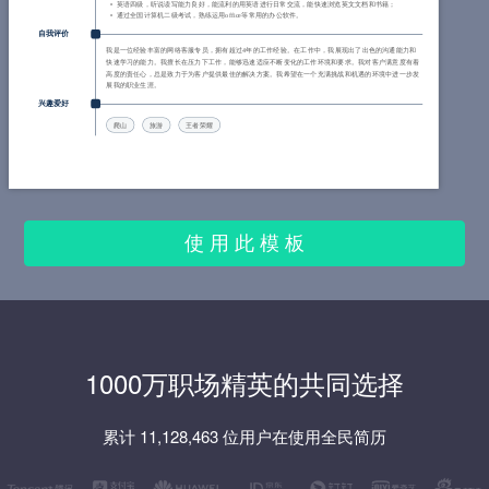
英语四级，听说读写能力良好，能流利的用英语进行日常交流，能快速浏览英文文档和书籍；
通过全国计算机二级考试，熟练运用office等常用的办公软件。
自我评价
我是一位经验丰富的网络客服专员，拥有超过4年的工作经验。在工作中，我展现出了出色的沟通能力和
快速学习的能力。我擅长在压力下工作，能够迅速适应不断变化的工作环境和要求。我对客户满意度有着
高度的责任心，总是致力于为客户提供最佳的解决方案。我希望在一个充满挑战和机遇的环境中进一步发
展我的职业生涯。
兴趣爱好
爬山
旅游
王者荣耀
使 用 此 模 板
1000万职场精英的共同选择
累计 11,128,463 位用户在使用全民简历