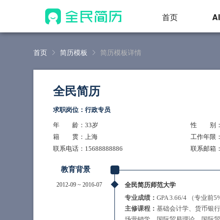
首页
A
首页
简历模板
简历模板详情
全民简历
求职岗位：行政专员
年 龄
：33岁
性 别
籍 贯
：上海
工作年限
联系电话
：15688888886
联系邮箱
：
教育背景
2012-09
~
2016-07
全民简历师范大学
专业成绩：
GPA 3.66/4 （专业前
主修课程：
基础会计学、货币银
场营销学、国际贸易理论、国际