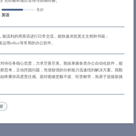
与扩充经验和项目管理与协调经验。
良好
英语
，能流利的用英语进行日常交流，能快速浏览英文文档和书籍；
用office等常用的办公软件。
，对待任务细心负责，力求尽善尽美。熟练掌握各类办公自动化软件，能
观察思考，主动挖掘问题，凭借较强的分析能力迅速找到解决方案。我勤
，始终秉持高度责任感。面对困难坚毅不拔、吃苦耐劳，热衷于迎接新挑
耀