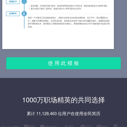
荣誉证书
英语四级，听说读写能力良好，能流利的用英语进行日常交流，能快速浏览英文文档和书籍；
通过全国计算机二级考试，熟练运用office等常用的办公软件。
自我评价
我是一个对通信工程充满热情的人，具备扎实的专业知识和实践经验。在工作中，我注重团队合
作，能够与同事密切配合，共同完成任务。我具备良好的学习能力和问题解决能力，能够快速适应
新环境和新技术。我对通信工程领域的发展充满信心，希望能够在您的公司中贡献我的专业能力和
经验。
使 用 此 模 板
1000万职场精英的共同选择
累计 11,128,463 位用户在使用全民简历