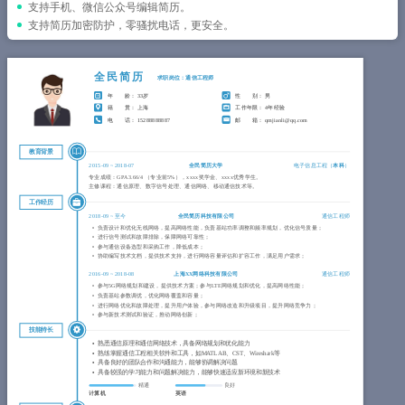
简历教程
支持手机、微信公众号编辑简历。
支持简历加密防护，零骚扰电话，更安全。
登录 / 注册
全民简历
求职岗位：通信工程师
年 龄
： 33岁
性 别
： 男
籍 贯
： 上海
工作年限
： 4年经验
电 话
： 15288888887
邮 箱
： qmjianli@qq.com
教育背景
2015-09
~
2018-07
全民简历大学
电子信息工程（
本科
）
专业成绩：GPA 3.66/4 （专业前5%），xxxx奖学金、xxxx优秀学生。
主修课程：通信原理、数字信号处理、通信网络、移动通信技术等。
工作经历
2018-09
~
至今
全民简历科技有限公司
通信工程师
负责设计和优化无线网络，提高网络性能，负责基站功率调整和频率规划，优化信号质量；
进行信号测试和故障排除，保障网络可靠性；
参与通信设备选型和采购工作，降低成本；
协助编写技术文档，提供技术支持，进行网络容量评估和扩容工作，满足用户需求；
2016-09
~
2018-08
上海XX网络科技有限公司
通信工程师
参与5G网络规划和建设，提供技术方案；参与LTE网络规划和优化，提高网络性能；
负责基站参数调优，优化网络覆盖和容量；
进行网络优化和故障处理，提升用户体验，参与网络改造和升级项目，提升网络竞争力；
参与新技术测试和验证，推动网络创新；
技能特长
熟悉通信原理和通信网络技术，具备网络规划和优化能力
熟练掌握通信工程相关软件和工具，如MATLAB、CST、Wireshark等
具备良好的团队合作和沟通能力，能够协调解决问题
具备较强的学习能力和问题解决能力，能够快速适应新环境和新技术
精通
良好
计算机
英语