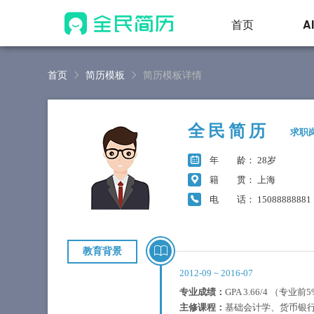
首页
A
首页
简历模板
简历模板详情
全民简历
求职
年 龄
： 28岁
籍 贯
： 上海
电 话
： 15088888881
教育背景
2012-09
~
2016-07
专业成绩：
GPA 3.66/4 （专业前
主修课程：
基础会计学、货币银