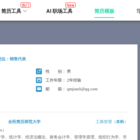
热门
New
I 简历工具
AI 职场工具
简历模板
岗位：销售代表
性 别
： 男
工作年限
： 2年经验
邮 箱
： qmjianli@qq.com
全民简历师范大学
工商管理（
本科
）
5%）
行学、统计学、经济法概论、财务会计学、管理学原理、组织行为学、市