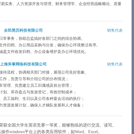
贸易实务、人力资源开发与管理、财务管理学、企业经营战略概论、质量
全民简历科技有限公司
销售代表
日常事务，协助总监搞好各部门之间的综合协调。
文件归档、办公用品采购与分发，确保办公环境整洁有序。
涵盖文件收发归档、办公设备维护及办公环境优化。
上海斧掌网络科技有限公司
销售代表
接待流程，协调相关部门对接，展现公司良好形象;
工作，负责引导和介绍公司的分布情况；
车管理、负责建立员工归属感及前台管理；
计划、库存盘点与发放登记，有效控制成本；
、员工福利、生日以及公司各种宴会活动的执行；
力资源发展计划，确保人才梯队发展和人才储备；
，荣获全国大学生英语竞赛一等奖，能够熟练的进行交流、读写。
作windows平台上的各类应用软件，如Word、Excel。