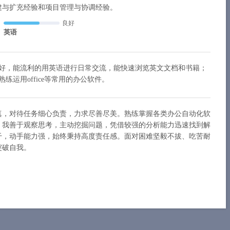
建与扩充经验和项目管理与协调经验。
良好
英语
好，能流利的用英语进行日常交流，能快速浏览英文文档和书籍；
练运用office等常用的办公软件。
真，对待任务细心负责，力求尽善尽美。熟练掌握各类办公自动化软
，我善于观察思考，主动挖掘问题，凭借较强的分析能力迅速找到解
干，动手能力强，始终秉持高度责任感。面对困难坚毅不拔、吃苦耐
突破自我。