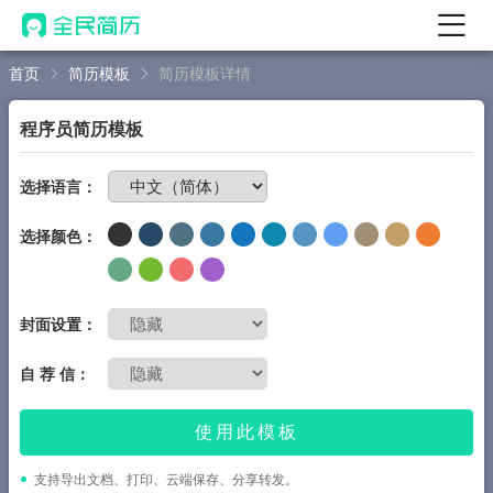
首页
简历模板
简历模板详情
首页
热门
AI 简历工具
程序员简历模板
AI 生成简历
免费制作简历
选择语言：
AI 优化简历
选择颜色：
AI 翻译简历
AI 诊断简历
AI 模拟面试
封面设置：
面试自我介绍
自 荐 信：
New
AI 职场工具
使用此模板
简历模板
支持导出文档、打印、云端保存、分享转发。