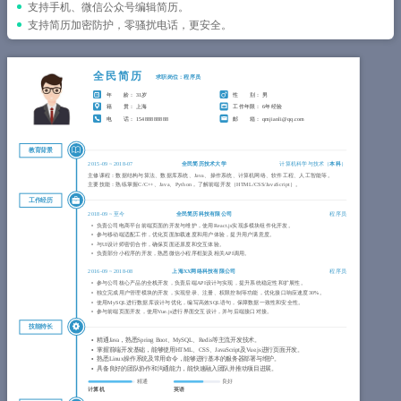
简历教程
支持手机、微信公众号编辑简历。
支持简历加密防护，零骚扰电话，更安全。
登录 / 注册
全民简历
求职岗位：程序员
年 龄
： 31岁
性 别
： 男
籍 贯
： 上海
工作年限
： 6年经验
电 话
： 15488888888
邮 箱
： qmjianli@qq.com
教育背景
2015-09
~
2018-07
全民简历技术大学
计算机科学与技术（
本科
）
主修课程：数据结构与算法、数据库系统、Java、操作系统、计算机网络、软件工程、人工智能等。
主要技能：熟练掌握C/C++、Java、Python，了解前端开发（HTML/CSS/JavaScript）。
工作经历
2018-09
~
至今
全民简历科技有限公司
程序员
负责公司电商平台前端页面的开发与维护，使用React.js实现多模块组件化开发。
参与移动端适配工作，优化页面加载速度和用户体验，提升用户满意度。
与UI设计师密切合作，确保页面还原度和交互体验。
负责部分小程序的开发，熟悉微信小程序框架及相关API调用。
2016-09
~
2018-08
上海XX网络科技有限公司
程序员
参与公司核心产品的全栈开发，负责后端API设计与实现，提升系统稳定性和扩展性。
独立完成用户管理模块的开发，实现登录、注册、权限控制等功能，优化接口响应速度30%。
使用MySQL进行数据库设计与优化，编写高效SQL语句，保障数据一致性和安全性。
参与前端页面开发，使用Vue.js进行界面交互设计，并与后端接口对接。
技能特长
精通Java，熟悉Spring Boot、MySQL、Redis等主流开发技术。
掌握前端开发基础，能够使用HTML、CSS、JavaScript及Vue.js进行页面开发。
熟悉Linux操作系统及常用命令，能够进行基本的服务器部署与维护。
具备良好的团队协作和沟通能力，能快速融入团队并推动项目进展。
精通
良好
计算机
英语