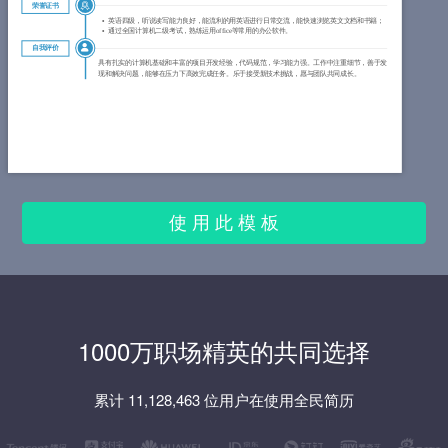
荣誉证书
英语四级，听说读写能力良好，能流利的用英语进行日常交流，能快速浏览英文文档和书籍；
通过全国计算机二级考试，熟练运用office等常用的办公软件。
自我评价
具有扎实的计算机基础和丰富的项目开发经验，代码规范，学习能力强。工作中注重细节，善于发
现和解决问题，能够在压力下高效完成任务。乐于接受新技术挑战，愿与团队共同成长。
使 用 此 模 板
1000万职场精英的共同选择
累计 11,128,463 位用户在使用全民简历