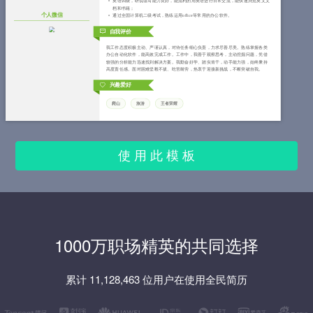
英语四级，听说读写能力良好，能流利的用英语进行日常交流，能快速浏览英文文
档和书籍；
个人微信
通过全国计算机二级考试，熟练运用office等常用的办公软件。
自我评价
我工作态度积极主动、严谨认真，对待任务细心负责，力求尽善尽美。熟练掌握各类
办公自动化软件，能高效完成工作。工作中，我善于观察思考，主动挖掘问题，凭借
较强的分析能力迅速找到解决方案。我勤奋好学、踏实肯干，动手能力强，始终秉持
高度责任感。面对困难坚毅不拔、吃苦耐劳，热衷于迎接新挑战，不断突破自我。
兴趣爱好
爬山
旅游
王者荣耀
使 用 此 模 板
1000万职场精英的共同选择
累计 11,128,463 位用户在使用全民简历