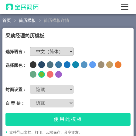
首页
简历模板
简历模板详情
首页
热门
AI 简历工具
采购经理简历模板
AI 生成简历
免费制作简历
选择语言：
AI 优化简历
选择颜色：
AI 翻译简历
AI 诊断简历
AI 模拟面试
封面设置：
面试自我介绍
自 荐 信：
New
AI 职场工具
使用此模板
简历模板
支持导出文档、打印、云端保存、分享转发。