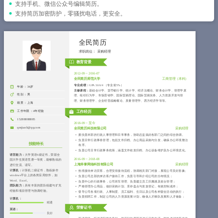
简历教程
支持手机、微信公众号编辑简历。
支持简历加密防护，零骚扰电话，更安全。
登录 / 注册
全民简历
求职岗位：
采购经理
教育背景
2012-09
~
2016-07
全民简历师范大学
工商管理（本科）
专业成绩：
GPA 3.66/4 （专业前5%）
年龄 ：
34岁
主修课程：
基础会计学、货币银行学、统计学、经济法概论、财务会计学、管理学原
性别 ：
男
理、组织行为学、市场营销学、国际贸易理论、国际贸易实务、人力资源开发与管
理、财务管理学、企业经营战略概论、质量管理学、西方经济学等等。
籍贯 ：
上海
工作年限 ：
4年经验
工作经历
15288888885
2018-09
~
至今
qmjianli@qq.com
全民简历科技有限公司
采购经理
拥负责本部的行政人事管理和日常事务，协助总监搞好各部门之间的综合协调。
负责日常行政事务管理，包括文件归档、办公用品采购与分发，确保办公环境整洁
技能特长
有序。
负责公司日常行政事务统筹，涵盖文件收发归档、办公设备维护及办公环境优化。
语言能力：
大学英语6级证书，荣获全
2016-09
~
2018-08
国大学生英语竞赛一等奖，能够熟练的
上海斧掌网络科技有限公司
采购经理
进行交流、读写。
计算机：
计算机二级证书，熟练操作
热情接待来访宾客，合理安排接待流程，协调相关部门对接，展现公司良好形象;
windows平台上的各类应用软件，如
负责公司总部的来访客户接待工作，负责引导和介绍公司的分布情况；
Word、Excel。
负责中心的行政事务，公司班车管理、负责建立员工归属感及前台管理；
团队能力：
具有丰富的团队组建与扩充
严格管理办公用品，做好采购计划、库存盘点与发放登记，有效控制成本；
经验和项目管理与协调经验。
督导公司各项行政、人事制度、员工福利、生日以及公司各种宴会活动的执行；
负责招聘工作，制定公司的人力资源发展计划，确保人才梯队发展和人才储备；
计算机：
精通
荣誉证书
英语：
良好