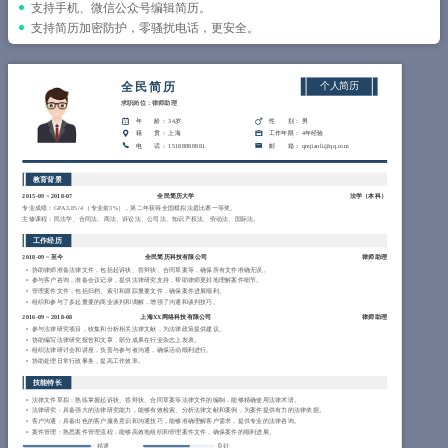
简历教程
支持手机、微信公众号编辑简历。
支持简历加密防护，零骚扰电话，更安全。
登录 / 注册
全民简历
个人简历
求职岗位：律师助理
年 龄
： 34岁
性 别
： 男
籍 贯
： 上海
工作年限
： 4年经验
电 话
： 15188888881
邮 箱
： qmjianli@qq.com
教育背景
2015-09
~
2018-07
全民简历大学
法学（
本科
）
专业成绩：GPA 3.85/4 （专业前3%），第二年获得全国模拟法庭比赛一等奖。
主修课程：民法学、合同法、商法、诉讼法、公司法、知识产权法、劳动法、国际法。
工作经历
2018-09
~
至今
全民简历科技有限公司
律师助理
协助律师准备法律文件，包括起诉状、答辩状、合同草案等，确保所有文件准确无误。
参与客户咨询，准备会议记录，提供法律研究支持，帮助律师更好地理解案件细节。
管理案件文件，包括归档、索引和跟踪重要文件，确保案件进展顺利。
组织和参与了多起重要的商业谈判和调解，增强了沟通和谈判技巧。
2016-09
~
2018-08
上海XX网络科技有限公司
律师助理
参与法律研究项目，收集和分析相关法律文献，为法律政策提供建议。
协助编写法律研究报告和文章，部分成果在行业杂志上发表。
组织法律研讨会和讲座，负责与参与者沟通，确保活动顺利进行。
协助处理日常行政事务，提高工作效率。
技能特长
法律文件草拟：熟练掌握起诉状、答辩状、合同草案等法律文件的编制，能够精确使用法律术语。
法律研究：具备强大的法律研究能力，能够有效检索、分析法律文献和案例，为案件提供有力的法律依据。
客户沟通：具备出色的客户服务意识和沟通技巧，能够准确理解客户需求，提供专业的法律咨询。
案件管理：熟悉案件管理流程，能够高效地组织和管理案件文件，确保案件的顺利进展。
精通
良好