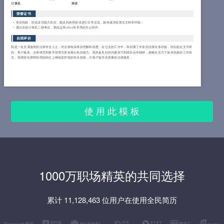
计算机
英语
荣誉证书
英语四级，听说读写能力良好，能流利的用英语进行日常交流，能快速浏览英文文档和书籍；
通过全国计算机二级考试，熟练运用office等常用的办公软件。
自我评价
我是一名充满激情的法律专业人士，对法律有深厚的理解和热爱。在过去的工作中，我积累了丰富的法律实务经验，特别是在文书草
拟、客户服务、法律研究和案件管理方面有着出色的能力。我具备良好的沟通技巧和团队合作精神，能够在压力下保持高效的工作状
态。我渴望在律师助理的岗位上继续发挥我的专业技能，为客户提供高质量的法律服务。
使 用 此 模 板
1000万职场精英的共同选择
累计 11,128,463 位用户在使用全民简历