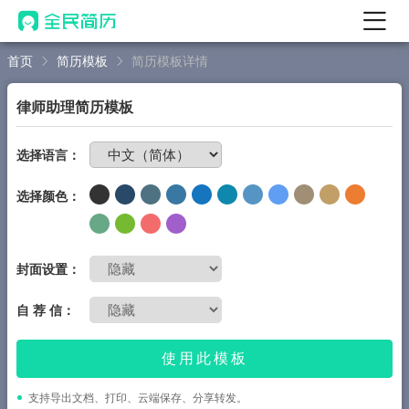
首页
简历模板
简历模板详情
首页
热门
AI 简历工具
律师助理简历模板
AI 生成简历
免费制作简历
选择语言：
AI 优化简历
选择颜色：
AI 翻译简历
AI 诊断简历
AI 模拟面试
封面设置：
面试自我介绍
自 荐 信：
New
AI 职场工具
使用此模板
简历模板
支持导出文档、打印、云端保存、分享转发。