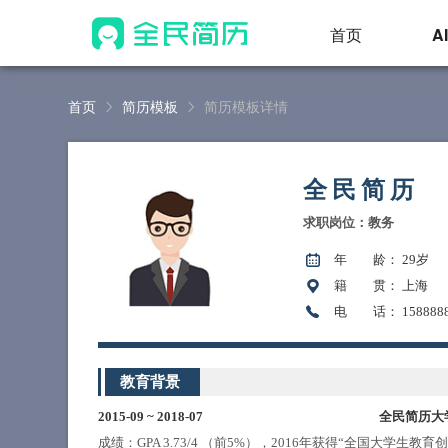
首页
A
首页
简历模板
简历模板详情
全民简历
求职岗位：教务
年 龄
： 29岁
籍 贯
： 上海
电 话
： 158888
教育背景
2015-09
~
2018-07
全民简历大
成绩：GPA 3.73/4 （前5%），2016年获得“全国大学生教