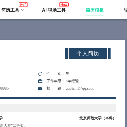
热门
New
I 简历工具
AI 职场工具
简历模板
个人简历
性 别
： 男
工作年限
： 5年经验
88885
邮 箱
： qmjianli@qq.com
学
北京师范大学（
本科
）
育创新大赛”二等奖。