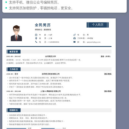
简历教程
支持手机、微信公众号编辑简历。
支持简历加密防护，零骚扰电话，更安全。
登录 / 注册
全民简历
个人简历
求职岗位：游泳教练
年 龄
： 34岁
性 别
： 男
籍 贯
： 上海
工作年限
： 2年经验
电 话
： 15288888884
邮 箱
： qmjianli@qq.com
教育背景
2015-09
~
2018-07
全民简历大学
游泳（
本科
）
成绩奖项：3.8/4.0，专业排名：5/120，2016年全国大学生游泳锦标赛男子200米自由泳第一名。
主修课程：运动训练学、竞技游泳理论与方法、运动解剖学、运动生理学等。
工作经历
2018-09
~
至今
全民简历科技有限公司
游泳教练
设计并实施了一套针对成人和儿童的游泳训练计划，显著提升了学员的游泳技巧。
领导并培养了一个由6名游泳教练组成的团队，提高了教学质量和客户满意度。
组织并参与多次游泳比赛，其中包括三次市级比赛，获得优异成绩。
开发了一系列游泳安全教育课程，增强了学员的安全意识和自救能力。
2016-09
~
2018-08
上海XX网络科技有限公司
游泳教练
对不同年龄段和技能水平的学员进行个性化教学，帮助超过200名学员达到预期的游泳水平。
制定了针对性的训练方案，帮助俱乐部在省级比赛中获得团体总分第二名。
通过视频分析和一对一指导，改正学员的技术缺陷，提高了技术执行的准确性。
与家长积极沟通，确保了训练计划的透明度和家长的信任度。
技能特长
持有国家体育总局颁发的游泳教练员资格证书；
精通自由泳、蛙泳、仰泳、蝶泳等各种游泳技术；
熟悉各类救生技能和急救措施，良好的沟通协调能力和团队管理能力；
熟练使用视频分析软件对学员的游泳技术进行改进；
精通
良好