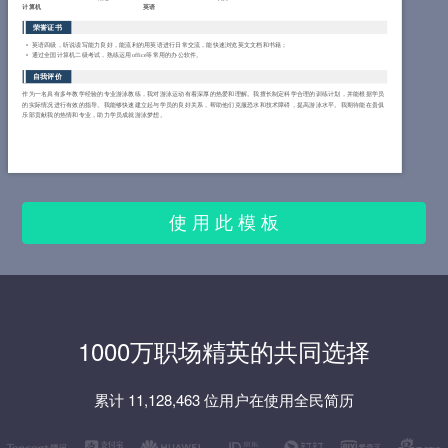
计算机
英语
荣誉证书
英语四级，听说读写能力良好，能流利的用英语进行日常交流，能快速浏览英文文档和书籍；
通过全国计算机二级考试，熟练运用office等常用的办公软件。
自我评价
作为一名具有多年教学经验的专业游泳教练，我对游泳运动有着深厚的热爱和理解。我擅长制定科学合理的训练计划，并能根据学员
的实际情况进行有效的指导。我能够快速建立起与学员的良好关系，帮助他们克服恐水和技术障碍，提高游泳水平。我期待能在贵俱
乐部贡献我的热情和专业，助力学员成就游泳梦想。
使 用 此 模 板
1000万职场精英的共同选择
累计 11,128,463 位用户在使用全民简历