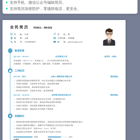
简历教程
支持手机、微信公众号编辑简历。
支持简历加密防护，零骚扰电话，更安全。
登录 / 注册
全民简历
求职岗位：商务渠道
年 龄
： 32岁
性 别
： 男
籍 贯
： 上海
工作年限
： 2年经验
电 话
： 15688888885
邮 箱
： qmjianli@qq.com
教育背景
2015-09
~
2018-07
全民简历大学
经济学（
本科
）
专业成绩：GPA 3.77/4 （专业前3%），2022年度优秀学生奖学金。
主修课程：市场营销、商务谈判、国际贸易、市场调研、销售管理等。
工作经历
2018-09
~
至今
上海XX网络科技有限公司
商务渠道
负责商务渠道的拓展和管理，与合作伙伴建立长期战略合作关系；
开展市场调研，分析竞争对手动态，制定销售策略；
协调内外部资源，推动销售目标的达成；
参与商务谈判，达成合作协议，提高销售额。
2016-09
~
2018-08
全民简历科技有限公司
商务渠道
负责拓展并维护公司的渠道合作伙伴关系，实现销售目标；
策划并执行渠道推广活动，提高品牌知名度和销售额；
分析市场需求，制定销售策略和渠道发展计划；
跟进订单流程，确保及时交付和客户满意度。
技能特长
熟练掌握市场营销和销售管理知识，具备良好的市场分析和销售策略制定能力；
出色的沟通和协调能力，能够与不同层级的合作伙伴进行有效沟通；
熟练运用办公软件，包括Word、Excel、PPT等；
具备团队合作精神，能够在高压环境下完成工作任务。
精通
良好
计算机
英语