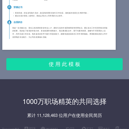
荣誉证书
英语四级，听说读写能力良好，能流利的用英语进行日常交流，能快速浏览英文文档和书籍；
通过全国计算机二级考试，熟练运用office等常用的办公软件。
自我评价
我是一名积极主动、责任心强的商务渠道专业人才，拥有扎实的市场营销和销售管理知识。通过多次工作经历和项目经验
的积累，我具备了较强的市场分析、渠道拓展和销售能力。我注重团队合作，善于沟通和协调，能够与不同背景的人合
作，共同完成工作目标。我具备良好的学习能力和适应能力，能够快速适应新的工作环境和挑战。希望能够在您的公司中
发挥我的专业能力，为公司的发展做出贡献。
使 用 此 模 板
1000万职场精英的共同选择
累计 11,128,463 位用户在使用全民简历