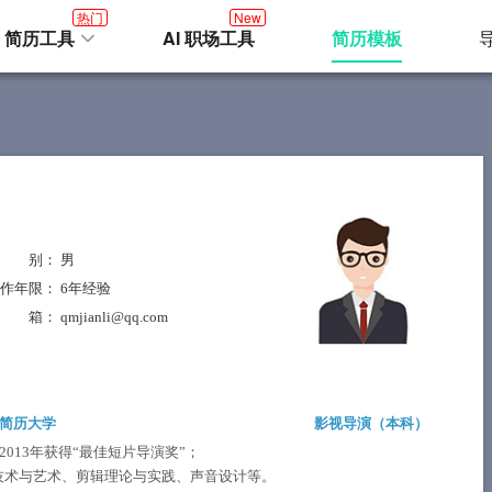
热门
New
I 简历工具
AI 职场工具
简历模板
性 别
： 男
作年限
： 6年经验
邮 箱
： qmjianli@qq.com
简历大学
影视导演（
本科
）
；2013年获得“最佳短片导演奖”；
技术与艺术、剪辑理论与实践、声音设计等。