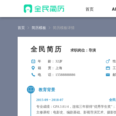
首页
A
首页
简历模板
简历模板详情
全民简历
求职岗位：导演
年 龄
： 32岁
籍 贯
： 上海
工
电 话
： 15588888886
教育背景
2015-09
~
2018-07
全民
专业成绩：GPA 3.81/4，连续三年获得“优秀学生奖”
主修课程：电影史、编剧基础、影视导演艺术、摄影