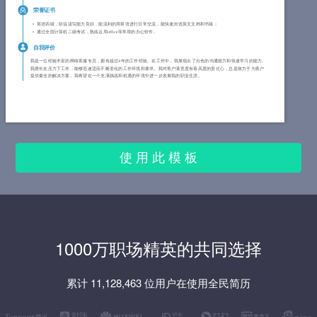
荣誉证书
英语四级，听说读写能力良好，能流利的用英语进行日常交流，能快速浏览英文文档和书籍；
通过全国计算机二级考试，熟练运用office等常用的办公软件。
自我评价
我是一位经验丰富的网络客服专员，拥有超过4年的工作经验。在工作中，我展现出了出色的沟通能力和快速学习的能力。
我擅长在压力下工作，能够迅速适应不断变化的工作环境和要求。我对客户满意度有着高度的责任心，总是致力于为客户
提供最佳的解决方案。我希望在一个充满挑战和机遇的环境中进一步发展我的职业生涯。
使 用 此 模 板
1000万职场精英的共同选择
累计 11,128,463 位用户在使用全民简历