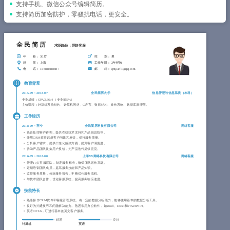
简历教程
支持手机、微信公众号编辑简历。
支持简历加密防护，零骚扰电话，更安全。
登录 / 注册
全民简历
求职岗位：网络客服
年 龄
： 30岁
性 别
： 男
籍 贯
： 上海
工作年限
： 2年经验
电 话
： 15888888887
邮 箱
： qmjianli@qq.com
教育背景
2015-09
~
2018-07
全民简历大学
信息管理与信息系统（
本科
）
专业成绩：GPA 3.66/4 （专业前5%）
主修课程：计算机系统结构、计算机网络、C语言、数据结构、操作系统、数据库原理等。
工作经历
2018-09
~
至今
全民简历科技有限公司
网络客服
负责处理客户咨询，提供在线技术支持和产品信息指导。
使用CRM软件记录客户问题和反馈，保持服务质量。
分析客户需求，提供个性化解决方案，提升客户满意度。
协助产品团队收集用户反馈，为产品迭代提供意见。
2016-09
~
2018-08
上海XX网络科技有限公司
网络客服
管理10人客服团队，制定服务标准，确保团队运作高效。
定期培训团队成员，提高服务技能和产品知识。
监控服务质量，分析服务报告，不断优化服务流程。
与技术团队合作，优化客服系统，提高服务响应速度。
技能特长
熟练操作CRM软件和客服管理系统。有一定的数据分析能力，能够使用基本的数据分析工具。
良好的沟通技巧和问题解决能力。熟悉常用办公软件，如Word、Excel和PowerPoint。
英语CET-6，可进行基本的英文客户服务。
精通
良好
计算机
英语