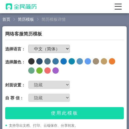
首页
简历模板
简历模板详情
首页
热门
AI 简历工具
网络客服简历模板
AI 生成简历
免费制作简历
选择语言：
AI 优化简历
选择颜色：
AI 翻译简历
AI 诊断简历
AI 模拟面试
封面设置：
面试自我介绍
自 荐 信：
New
AI 职场工具
使用此模板
简历模板
支持导出文档、打印、云端保存、分享转发。