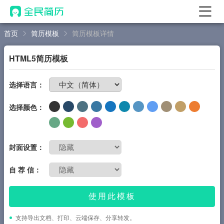
首页
简历模板
简历模板详情
首页
热门
AI 简历工具
HTML5简历模板
AI 生成简历
免费制作简历
选择语言：
AI 优化简历
选择颜色：
AI 翻译简历
AI 诊断简历
AI 模拟面试
封面设置：
面试自我介绍
自 荐 信：
New
AI 职场工具
使用此模板
简历模板
支持导出文档、打印、云端保存、分享转发。