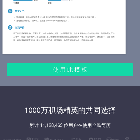
精通
良好
计算机
英语
荣誉证书
英语四级，听说读写能力良好，能流利的用英语进行日常交流，能快速浏览英文文档和书籍；
通过全国计算机二级考试，熟练运用office等常用的办公软件。
自我评价
我工作态度积极主动、严谨认真，对待任务细心负责，力求尽善尽美。熟练掌握各类办公自动化软件，能高效完成工作。
工作中，我善于观察思考，主动挖掘问题，凭借较强的分析能力迅速找到解决方案。我勤奋好学、踏实肯干，动手能力
强，始终秉持高度责任感。面对困难坚毅不拔、吃苦耐劳，热衷于迎接新挑战，不断突破自我。
使 用 此 模 板
1000万职场精英的共同选择
累计 11,128,463 位用户在使用全民简历