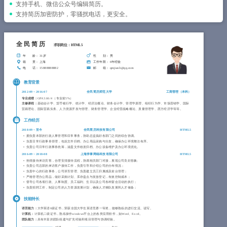
简历教程
支持手机、微信公众号编辑简历。
支持简历加密防护，零骚扰电话，更安全。
登录 / 注册
全民简历
求职岗位：HTML5
年 龄
： 31岁
性 别
： 男
籍 贯
： 上海
工作年限
： 6年经验
电 话
： 15888888882
邮 箱
： qmjianli@qq.com
教育背景
2012-09
~
2016-07
全民简历师范大学
工商管理（
本科
）
专业成绩：
GPA 3.66/4 （专业前5%）
主修课程：
基础会计学、货币银行学、统计学、经济法概论、财务会计学、管理学原理、组织行为学、市场营销学、国际
贸易理论、国际贸易实务、人力资源开发与管理、财务管理学、企业经营战略概论、质量管理学、西方经济学等等。
工作经历
2018-09
~
至今
全民简历科技有限公司
HTML5
拥负责本部的行政人事管理和日常事务，协助总监搞好各部门之间的综合协调。
负责日常行政事务管理，包括文件归档、办公用品采购与分发，确保办公环境整洁有序。
负责公司日常行政事务统筹，涵盖文件收发归档、办公设备维护及办公环境优化。
2016-09
~
2018-08
上海斧掌网络科技有限公司
HTML5
热情接待来访宾客，合理安排接待流程，协调相关部门对接，展现公司良好形象;
负责公司总部的来访客户接待工作，负责引导和介绍公司的分布情况；
负责中心的行政事务，公司班车管理、负责建立员工归属感及前台管理；
严格管理办公用品，做好采购计划、库存盘点与发放登记，有效控制成本；
督导公司各项行政、人事制度、员工福利、生日以及公司各种宴会活动的执行；
负责招聘工作，制定公司的人力资源发展计划，确保人才梯队发展和人才储备；
技能特长
语言能力：
大学英语6级证书，荣获全国大学生英语竞赛一等奖，能够熟练的进行交流、读写。
计算机：
计算机二级证书，熟练操作windows平台上的各类应用软件，如Word、Excel。
团队能力：
具有丰富的团队组建与扩充经验和项目管理与协调经验。