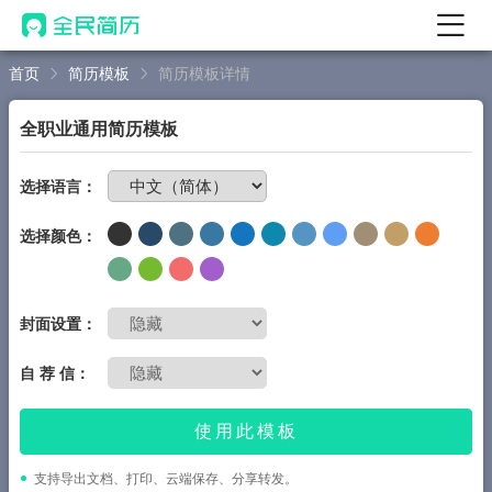
首页
简历模板
简历模板详情
首页
热门
AI 简历工具
全职业通用简历模板
AI 生成简历
免费制作简历
选择语言：
AI 优化简历
选择颜色：
AI 翻译简历
AI 诊断简历
AI 模拟面试
封面设置：
面试自我介绍
自 荐 信：
New
AI 职场工具
使用此模板
简历模板
支持导出文档、打印、云端保存、分享转发。