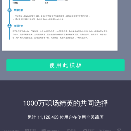
精通
良好
计算机
英语
荣誉证书
英语四级，听说读写能力良好，能流利的用英语进行日常交流，能快速浏览英文文档和书籍；
通过全国计算机二级考试，熟练运用office等常用的办公软件。
自我评价
我工作态度积极主动、严谨认真，对待任务细心负责，力求尽善尽美。熟练掌握各类办公自动化软件，能高效完成工作。
工作中，我善于观察思考，主动挖掘问题，凭借较强的分析能力迅速找到解决方案。我勤奋好学、踏实肯干，动手能力
强，始终秉持高度责任感。面对困难坚毅不拔、吃苦耐劳，热衷于迎接新挑战，不断突破自我。
使 用 此 模 板
1000万职场精英的共同选择
累计 11,128,463 位用户在使用全民简历