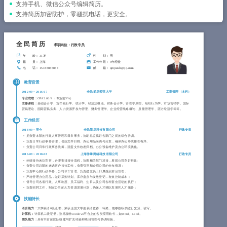
简历教程
支持手机、微信公众号编辑简历。
支持简历加密防护，零骚扰电话，更安全。
登录 / 注册
全民简历
求职岗位：行政专员
年 龄
： 31岁
性 别
： 男
籍 贯
： 上海
工作年限
： 4年经验
电 话
： 15188888884
邮 箱
： qmjianli@qq.com
教育背景
2012-09
~
2016-07
全民简历师范大学
工商管理（
本科
）
专业成绩：
GPA 3.66/4 （专业前5%）
主修课程：
基础会计学、货币银行学、统计学、经济法概论、财务会计学、管理学原理、组织行为学、市场营销学、国际
贸易理论、国际贸易实务、人力资源开发与管理、财务管理学、企业经营战略概论、质量管理学、西方经济学等等。
工作经历
2018-09
~
至今
全民简历科技有限公司
行政专员
拥负责本部的行政人事管理和日常事务，协助总监搞好各部门之间的综合协调。
负责日常行政事务管理，包括文件归档、办公用品采购与分发，确保办公环境整洁有序。
负责公司日常行政事务统筹，涵盖文件收发归档、办公设备维护及办公环境优化。
2016-09
~
2018-08
上海斧掌网络科技有限公司
行政专员
热情接待来访宾客，合理安排接待流程，协调相关部门对接，展现公司良好形象;
负责公司总部的来访客户接待工作，负责引导和介绍公司的分布情况；
负责中心的行政事务，公司班车管理、负责建立员工归属感及前台管理；
严格管理办公用品，做好采购计划、库存盘点与发放登记，有效控制成本；
督导公司各项行政、人事制度、员工福利、生日以及公司各种宴会活动的执行；
负责招聘工作，制定公司的人力资源发展计划，确保人才梯队发展和人才储备；
技能特长
语言能力：
大学英语6级证书，荣获全国大学生英语竞赛一等奖，能够熟练的进行交流、读写。
计算机：
计算机二级证书，熟练操作windows平台上的各类应用软件，如Word、Excel。
团队能力：
具有丰富的团队组建与扩充经验和项目管理与协调经验。