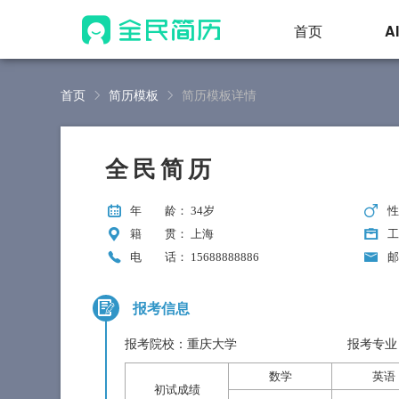
首页
A
首页
简历模板
简历模板详情
全民简历
年 龄
： 34岁
籍 贯
： 上海
工
电 话
： 15688888886
报考信息
报考院校：重庆大学
报考专业
数学
英语
初试成绩