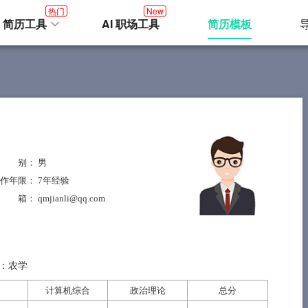
热门
New
I 简历工具
AI 职场工具
简历模板
性 别
： 男
作年限
： 7年经验
邮 箱
： qmjianli@qq.com
：农学
计算机综合
政治理论
总分