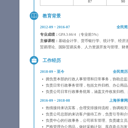
87
90
教育背景
2012-09
~
2016-07
全民简
专业成绩：
GPA 3.66/4 （专业前5%）
主修课程：
基础会计学、货币银行学、统计学、经济
贸易理论、国际贸易实务、人力资源开发与管理、财
工作经历
2018-09
~
至今
全民简历
拥负责本部的行政人事管理和日常事务，协助总监
负责日常行政事务管理，包括文件归档、办公用品
负责公司日常行政事务统筹，涵盖文件收发归档、
2016-09
~
2018-08
上海斧掌网
热情接待来访宾客，合理安排接待流程，协调相关
负责公司总部的来访客户接待工作，负责引导和介
负责中心的行政事务，公司班车管理、负责建立员
严格管理办公用品，做好采购计划、库存盘点与发