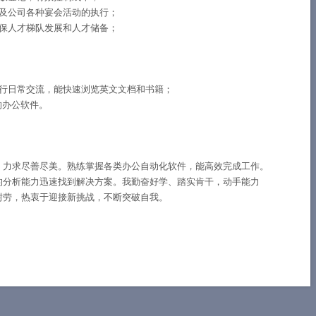
及公司各种宴会活动的执行；
保人才梯队发展和人才储备；
行日常交流，能快速浏览英文文档和书籍；
的办公软件。
，力求尽善尽美。熟练掌握各类办公自动化软件，能高效完成工作。
的分析能力迅速找到解决方案。我勤奋好学、踏实肯干，动手能力
耐劳，热衷于迎接新挑战，不断突破自我。