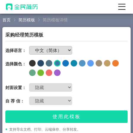
首页
简历模板
简历模板详情
首页
热门
AI 简历工具
采购经理简历模板
AI 生成简历
免费制作简历
选择语言：
AI 优化简历
选择颜色：
AI 翻译简历
AI 诊断简历
AI 模拟面试
封面设置：
面试自我介绍
自 荐 信：
New
AI 职场工具
使用此模板
简历模板
支持导出文档、打印、云端保存、分享转发。