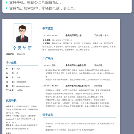
简历教程
支持手机、微信公众号编辑简历。
支持简历加密防护，零骚扰电话，更安全。
登录 / 注册
教育背景
2012-09
~
2016-07
全民简历师范大学
工商管理（本科）
专业成绩：
GPA 3.66/4 （专业前5%）
主修课程：
基础会计学、货币银行学、统计学、经济法概论、财务会计学、管理学原理、
组织行为学、市场营销学、国际贸易理论、国际贸易实务、人力资源开发与管理、财务管
全民简历
理学、企业经营战略概论、质量管理学、西方经济学等等。
求职岗位：
采购经理
工作经历
个人信息
2018-09
~
至今
全民简历科技有限公司
采购经理
年 龄 ：
35岁
拥负责本部的行政人事管理和日常事务，协助总监搞好各部门之间的综合协调。
性 别 ：
男
负责日常行政事务管理，包括文件归档、办公用品采购与分发，确保办公环境整洁有
序。
籍 贯 ：
上海
负责公司日常行政事务统筹，涵盖文件收发归档、办公设备维护及办公环境优化。
电 话 ：
15888888884
2016-09
~
2018-08
上海斧掌网络科技有限公司
采购经理
邮 箱 ：
qmjianli@qq.com
工作年限 ：
2年经验
热情接待来访宾客，合理安排接待流程，协调相关部门对接，展现公司良好形象;
负责公司总部的来访客户接待工作，负责引导和介绍公司的分布情况；
负责中心的行政事务，公司班车管理、负责建立员工归属感及前台管理；
严格管理办公用品，做好采购计划、库存盘点与发放登记，有效控制成本；
技能特长
督导公司各项行政、人事制度、员工福利、生日以及公司各种宴会活动的执行；
负责招聘工作，制定公司的人力资源发展计划，确保人才梯队发展和人才储备；
语言能力：
大学英语6级证书，荣获全
国大学生英语竞赛一等奖，能够熟练的
进行交流、读写。
荣誉证书
计算机：
计算机二级证书，熟练操作
windows平台上的各类应用软件，如
Word、Excel。
英语四级，听说读写能力良好，能流利的用英语进行日常交流，能快速浏览英文文档
团队能力：
具有丰富的团队组建与扩充
和书籍；
经验和项目管理与协调经验。
通过全国计算机二级考试，熟练运用office等常用的办公软件。
计算机：