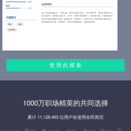
精通
自我评价
英语：
良好
我工作态度积极主动、严谨认真，对待任务细心负责，力求尽善尽美。熟练掌握各类办公
自动化软件，能高效完成工作。工作中，我善于观察思考，主动挖掘问题，凭借较强的分
兴趣爱好
析能力迅速找到解决方案。我勤奋好学、踏实肯干，动手能力强，始终秉持高度责任感。
面对困难坚毅不拔、吃苦耐劳，热衷于迎接新挑战，不断突破自我。
爬山
旅游
王者荣耀
使 用 此 模 板
1000万职场精英的共同选择
累计 11,128,463 位用户在使用全民简历