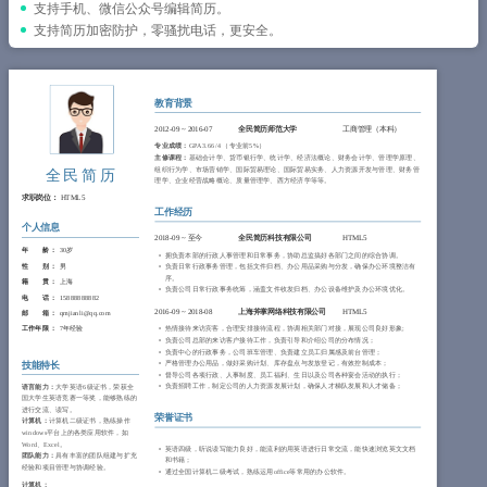
简历教程
支持手机、微信公众号编辑简历。
支持简历加密防护，零骚扰电话，更安全。
登录 / 注册
教育背景
2012-09
~
2016-07
全民简历师范大学
工商管理（本科）
专业成绩：
GPA 3.66/4 （专业前5%）
主修课程：
基础会计学、货币银行学、统计学、经济法概论、财务会计学、管理学原理、
组织行为学、市场营销学、国际贸易理论、国际贸易实务、人力资源开发与管理、财务管
全民简历
理学、企业经营战略概论、质量管理学、西方经济学等等。
求职岗位：
HTML5
工作经历
个人信息
2018-09
~
至今
全民简历科技有限公司
HTML5
年 龄 ：
30岁
拥负责本部的行政人事管理和日常事务，协助总监搞好各部门之间的综合协调。
性 别 ：
男
负责日常行政事务管理，包括文件归档、办公用品采购与分发，确保办公环境整洁有
序。
籍 贯 ：
上海
负责公司日常行政事务统筹，涵盖文件收发归档、办公设备维护及办公环境优化。
电 话 ：
15888888882
2016-09
~
2018-08
上海斧掌网络科技有限公司
HTML5
邮 箱 ：
qmjianli@qq.com
工作年限 ：
7年经验
热情接待来访宾客，合理安排接待流程，协调相关部门对接，展现公司良好形象;
负责公司总部的来访客户接待工作，负责引导和介绍公司的分布情况；
负责中心的行政事务，公司班车管理、负责建立员工归属感及前台管理；
严格管理办公用品，做好采购计划、库存盘点与发放登记，有效控制成本；
技能特长
督导公司各项行政、人事制度、员工福利、生日以及公司各种宴会活动的执行；
负责招聘工作，制定公司的人力资源发展计划，确保人才梯队发展和人才储备；
语言能力：
大学英语6级证书，荣获全
国大学生英语竞赛一等奖，能够熟练的
进行交流、读写。
荣誉证书
计算机：
计算机二级证书，熟练操作
windows平台上的各类应用软件，如
Word、Excel。
英语四级，听说读写能力良好，能流利的用英语进行日常交流，能快速浏览英文文档
团队能力：
具有丰富的团队组建与扩充
和书籍；
经验和项目管理与协调经验。
通过全国计算机二级考试，熟练运用office等常用的办公软件。
计算机：