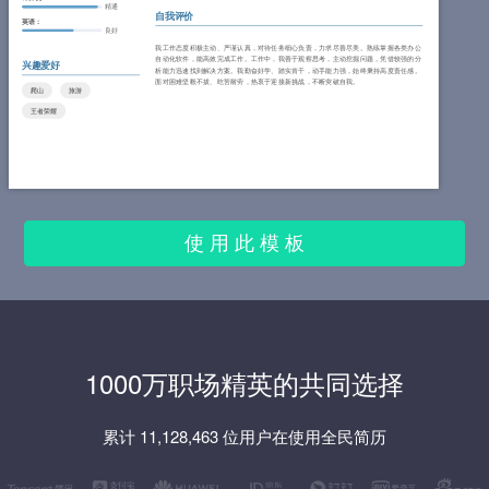
精通
自我评价
英语：
良好
我工作态度积极主动、严谨认真，对待任务细心负责，力求尽善尽美。熟练掌握各类办公
自动化软件，能高效完成工作。工作中，我善于观察思考，主动挖掘问题，凭借较强的分
兴趣爱好
析能力迅速找到解决方案。我勤奋好学、踏实肯干，动手能力强，始终秉持高度责任感。
面对困难坚毅不拔、吃苦耐劳，热衷于迎接新挑战，不断突破自我。
爬山
旅游
王者荣耀
使 用 此 模 板
1000万职场精英的共同选择
累计 11,128,463 位用户在使用全民简历