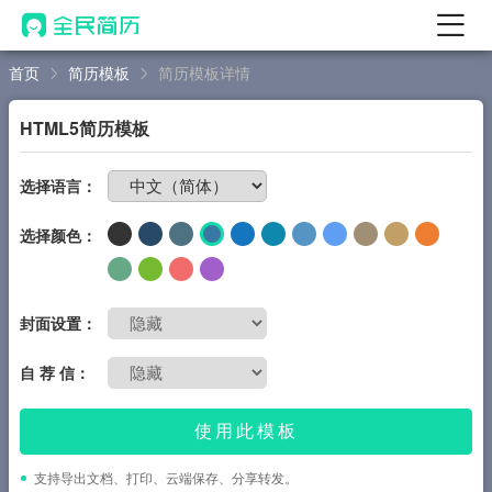
首页
简历模板
简历模板详情
首页
热门
AI 简历工具
HTML5简历模板
AI 生成简历
免费制作简历
选择语言：
AI 优化简历
选择颜色：
AI 翻译简历
AI 诊断简历
AI 模拟面试
封面设置：
面试自我介绍
自 荐 信：
New
AI 职场工具
使用此模板
简历模板
支持导出文档、打印、云端保存、分享转发。