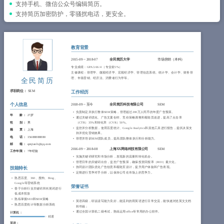
简历教程
支持手机、微信公众号编辑简历。
支持简历加密防护，零骚扰电话，更安全。
登录 / 注册
教育背景
2015-09
~
2018-07
全民简历大学
市场营销（本科）
专业成绩：GPA 3.66/4 （专业前5%）
主修课程：管理学、微观经济学、宏观经济学、管理信息系统、统计学、会计学、财务管
理、市场营销、经济法、消费者行为学等。
全民简历
求职岗位：
SEM
工作经历
个人信息
2018-09
~
至今
全民简历科技有限公司
SEM
负责制定并执行整体SEM策略，管理超过200万人民币的年度广告预算。
年 龄 ：
27岁
通过关键词优化、广告文案创作、竞价策略调整和着陆页改进，提高了点击率
性 别 ：
男
（CTR）35%和转化率（CVR）50%。
监控并分析数据，使用百度统计、Google Analytics和其他工具进行报告，提供决策支
籍 贯 ：
上海
持并优化营销效果。
电 话 ：
15688888880
管理并培训SEM团队成员，提高团队整体执行和分析能力。
邮 箱 ：
qmjianli@qq.com
2016-09
~
2018-08
上海XX网络科技有限公司
SEM
工作年限 ：
7年经验
实施关键词研究和市场分析，发现新的流量和转化机会。
管理日常的关键词出价，监控广告预算，确保投资回报率（ROI）最大化。
协同设计团队优化广告创意和着陆页设计，提升用户体验和广告表现。
技能特长
定期进行竞争对手分析，以保持公司在市场上的竞争力。
熟悉百度、360、搜狗、Bing、
Google等营销系统
荣誉证书
善于分析行业关键词和长尾词进行
低成本投放
熟练掌握SEO和SEM策略
英语四级，听说读写能力良好，能流利的用英语进行日常交流，能快速浏览英文文档
熟悉百度统计等数据分析系统
和书籍；
通过全国计算机二级考试，熟练运用office等常用的办公软件。
计算机：
精通
英语：