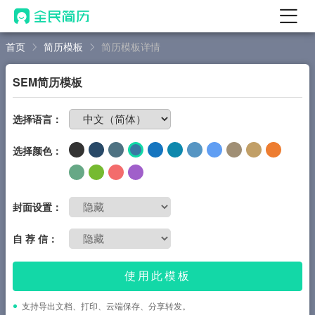
首页
简历模板
简历模板详情
首页
热门
AI 简历工具
SEM简历模板
AI 生成简历
免费制作简历
选择语言：
AI 优化简历
选择颜色：
AI 翻译简历
AI 诊断简历
AI 模拟面试
封面设置：
面试自我介绍
自 荐 信：
New
AI 职场工具
使用此模板
简历模板
支持导出文档、打印、云端保存、分享转发。