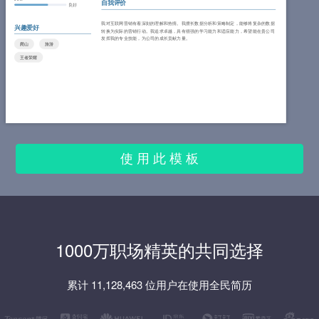
自我评价
良好
我对互联网营销有着深刻的理解和热情。我擅长数据分析和策略制定，能够将复杂的数据
兴趣爱好
转换为实际的营销行动。我追求卓越，具有很强的学习能力和适应能力，希望能在贵公司
发挥我的专业技能，为公司的成长贡献力量。
爬山
旅游
王者荣耀
使 用 此 模 板
1000万职场精英的共同选择
累计 11,128,463 位用户在使用全民简历