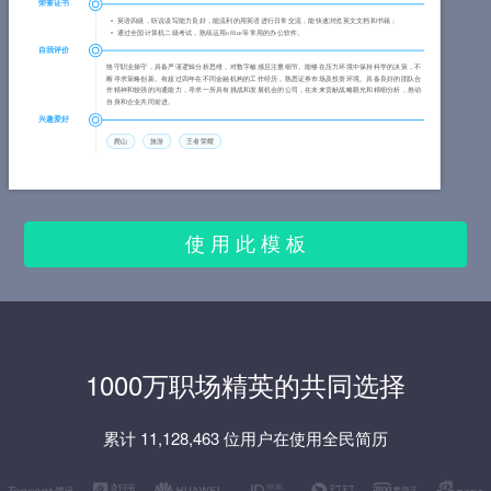
荣誉证书
英语四级，听说读写能力良好，能流利的用英语进行日常交流，能快速浏览英文文档和书籍；
通过全国计算机二级考试，熟练运用office等常用的办公软件。
自我评价
恪守职业操守，具备严谨逻辑分析思维，对数字敏感且注重细节。能够在压力环境中保持科学的决策，不
断寻求策略创新。有超过四年在不同金融机构的工作经历，熟悉证券市场及投资环境。具备良好的团队合
作精神和较强的沟通能力，寻求一所具有挑战和发展机会的公司，在未来贡献战略眼光和精细分析，推动
自身和企业共同前进。
兴趣爱好
爬山
旅游
王者荣耀
使 用 此 模 板
1000万职场精英的共同选择
累计 11,128,463 位用户在使用全民简历