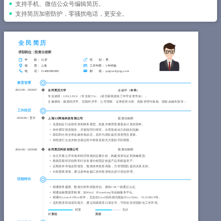
简历教程
支持手机、微信公众号编辑简历。
支持简历加密防护，零骚扰电话，更安全。
登录 / 注册
全民简历
求职岗位：投资分析师
年 龄
： 32岁
性 别
： 男
籍 贯
： 上海
工作年限
： 5年经验
电 话
： 15488888880
邮 箱
： qmjianli@qq.com
教育背景
2015-09
~
2018-07
全民简历大学
金融学（
本科
）
专业成绩：GPA 3.83/4 （专业前3%）（成功获得连续三年学业奖学金）；
主修课程：微观经济学、宏观经济学、公司理财、证券投资分析、风险管理与保险、国际金融市场等；
工作经历
2018-09
~
至今
上海XX网络科技有限公司
投资分析师
负责制定行业研究表和财务模型，收集并整理需要复杂计算的资料。　　
协作撰写投资报告，并査阅同行研究，从而形成自己的独到见解。　　
跟踪和分析全球金融市场动态，及时为团队提供投资理念更新。　　　
协助进行企业并购交易过程中财务及相关方面的尽职调查。
2016-09
~
2018-08
全民简历科技有限公司
投资分析师
自主开展公开市场和经济情报的定量分析，构建投资论证和策略模型。　　
根据宏观经济趋势和行业发展分析固定收益产品和权益资产。　　
定期发布市场走势报告，预测未来投资风险，为管理团队提供决策支持。　　
分析股票表现，通过多种金融工具对投资组合进行优化管理。
技能特长
精通财务建模、数据分析和风险评估。拥有CFA一级通过认证。
精通金融数据库检索，如Wind、Bloomberg等金融服务平台。
精通Microsoft Office软件，尤其在Excel的高级功能如PivotTable、VLOOKUP等。
流利英语听说读写能力，通过高级英语口译证书，可轻松应对国际化工作环境。
精通
良好
计算机
英语